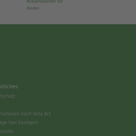
Wissensbücher für
Kinder
tliches
nschutz
rmationen nach Data Act
äge hier kündigen
essum