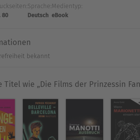
uckseiten:
Sprache:
Medientyp:
. 80
Deutsch
eBook
Ausblenden
rmationen
refreiheit bekannt
 Titel wie „Die Films der Prinzessin F