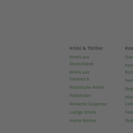
Krimi & Thriller
Ro
Krimis aus
Que
Deutschland
Fem
Krimis aus
Büc
Frankreich
Fee
Historische Krimis
Reg
Politthriller
Hist
Romantic Suspense
Lie
Lustige Krimis
Fam
Horror Bücher
Dys