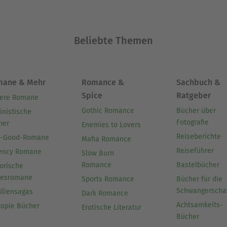
Beliebte Themen
mane & Mehr
Romance &
Sachbuch &
Spice
Ratgeber
ere Romane
Gothic Romance
Bücher über
inistische
Fotografie
her
Enemies to Lovers
Reiseberichte
l-Good-Romane
Mafia Romance
Reiseführer
ency Romane
Slow Burn
Romance
Bastelbücher
orische
besromane
Sports Romance
Bücher für die
Schwangerscha
iliensagas
Dark Romance
Achtsamkeits-
topie Bücher
Erotische Literatur
Bücher