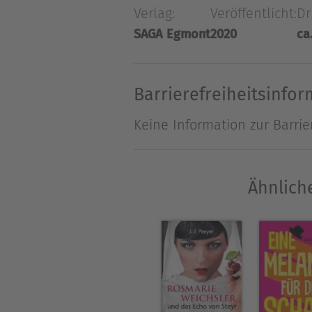
Verlag:
Veröffentlicht:
Dr
weltberühmt machen.
SAGA Egmont
2020
ca
Barrierefreiheitsinfo
Keine Information zur Barrie
Ähnliche