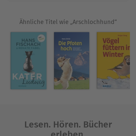
furiosen Lesevergnügens steht die für alle
Hundehalter tröstliche Erkenntnis: Auch die
Ähnliche Titel wie „Arschlochhund“
Besten von uns verzweifeln regelmäßig an den
einzigartigen Charakteren ihrer vierbeinigen
Lieblinge. Who let the dogs out?
Ausblenden
Lesen. Hören. Bücher
erleben.