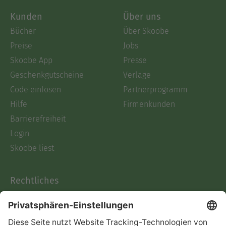
Kunden
Über uns
Bücher
Über Skoobe
Preise
Jobs
Skoobe App
Presse
Geschenkgutscheine
Verlage
Code einlösen
Partnerprogramm
Hilfe
Firmenkunden
Barrierefreiheit
Login
Skoobe liest
Rechtliches
Datenschutz
AGB
Informationen nach Data