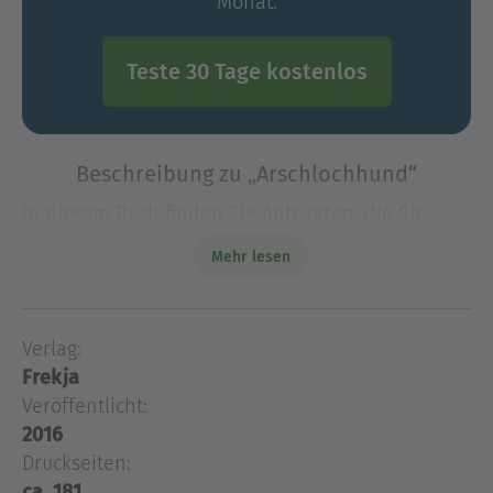
Monat.
Teste 30 Tage kostenlos
Beschreibung zu „Arschlochhund“
In diesem Buch finden Sie Antworten, die Sie
überraschen werden. Und Fragen, die Sie sich so
Mehr lesen
noch nie gestellt haben. Antje Hachmann -
Autorin, Fotografin, Powerfrau, Halterin von
sogenannten Arschloc
Verlag:
In diesem Buch finden Sie Antworten, die Sie
Frekja
überraschen werden. Und Fragen, die Sie sich so
noch nie gestellt haben. Antje Hachmann -
Veröffentlicht:
Autorin, Fotografin, Powerfrau, Halterin von
2016
sogenannten Arschlochhunden - führt den Leser
Druckseiten:
an lockerer Leine und ohne Maulkorb durch die
ca. 181