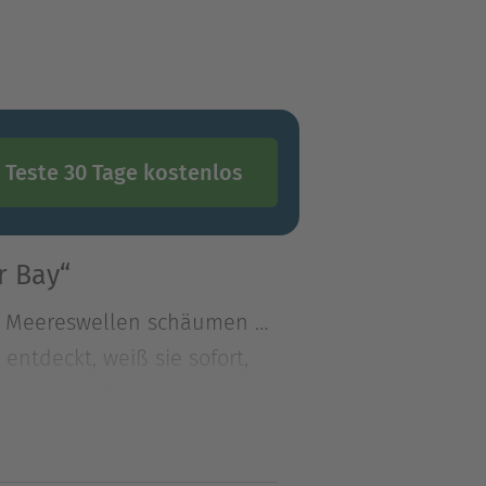
Teste 30 Tage kostenlos
r Bay“
e Meereswellen schäumen …
entdeckt, weiß sie sofort,
e Meereswellen schäumen …
entdeckt, weiß sie sofort,
tionen der Insel neues