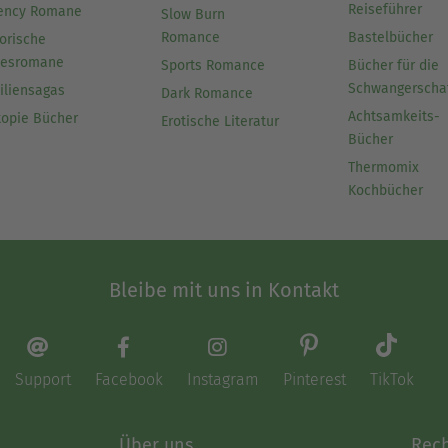
Reiseführer
ency Romane
Slow Burn
Romance
Bastelbücher
orische
besromane
Sports Romance
Bücher für die
Schwangerscha
iliensagas
Dark Romance
Achtsamkeits-
topie Bücher
Erotische Literatur
Bücher
Thermomix
Kochbücher
Bleibe mit uns in Kontakt
Support
Facebook
Instagram
Pinterest
TikTok
Über uns
Rech