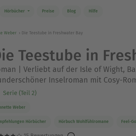
Hörbücher
Preise
Blog
Hilfe
te Weber
Die Teestube in Freshwater Bay
ie Teestube in Fre
man | Verliebt auf der Isle of Wight, Ba
nderschöner Inselroman mit Cosy-Rom
Serie (Teil 2)
nnette Weber
mpfehlungen Hörbücher
Hörbuch Wohlfühlromane
Feel-G
15 Bewertungen