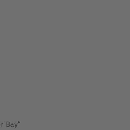
ight«-Reihe mit den Romanen
ch als Hörbücher bei SAGA
 neuen Zeit« (auch
 »Hoffnung eines neuen
er Bay“