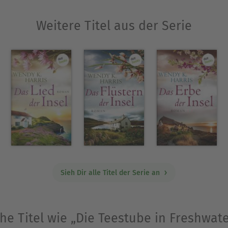
e Annette Weber ihre »Verliebt auf der Isle of W
Weitere Titel aus der Serie
y« und »Die Teestube in Freshwater Bay«, die au
 »Gut Werdenberg« mit den Bänden »Stürme einer
cksalstöchter – Aufbruch in eine neue Zeit«) und
Ausblenden
Sieh Dir alle Titel der Serie an
he Titel wie „Die Teestube in Freshwat