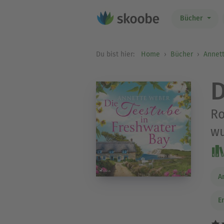
Bücher
Du bist hier:
Home
Bücher
Annet
D
Ro
wu
A
E