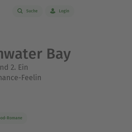
Suche
Login
shwater Bay
nd 2. Ein
ance-Feelin
ood-Romane