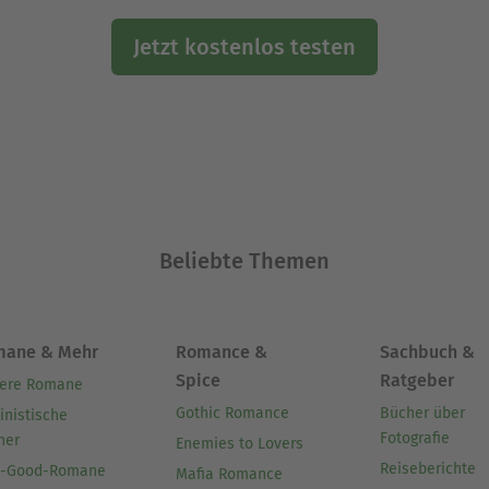
Jetzt kostenlos testen
Beliebte Themen
mane & Mehr
Romance &
Sachbuch &
Spice
Ratgeber
ere Romane
Gothic Romance
Bücher über
inistische
Fotografie
her
Enemies to Lovers
Reiseberichte
l-Good-Romane
Mafia Romance