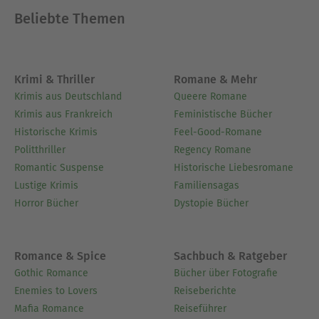
Beliebte Themen
Krimi & Thriller
Romane & Mehr
Krimis aus Deutschland
Queere Romane
Krimis aus Frankreich
Feministische Bücher
Historische Krimis
Feel-Good-Romane
Politthriller
Regency Romane
Romantic Suspense
Historische Liebesromane
Lustige Krimis
Familiensagas
Horror Bücher
Dystopie Bücher
Romance & Spice
Sachbuch & Ratgeber
Gothic Romance
Bücher über Fotografie
Enemies to Lovers
Reiseberichte
Mafia Romance
Reiseführer