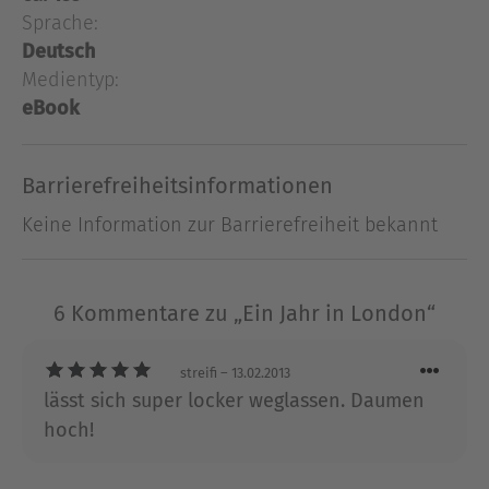
Zeitungshändler und ihrem griechischen
Sprache:
Vermieter, von Cream Tea, Clubs voller Popstars
Deutsch
und der entscheidenden Wahl des Lieblingspubs.
Medientyp:
eBook
Über Anna Regeniter
Anna Regeniter lebt als Lehrerin und Journalistin
Barrierefreiheitsinformationen
in London. Dies ist ihr erstes Buch.
Keine Information zur Barrierefreiheit bekannt
Ausblenden
6 Kommentare zu „Ein Jahr in London“
streifi
– 13.02.2013
lässt sich super locker weglassen. Daumen
hoch!