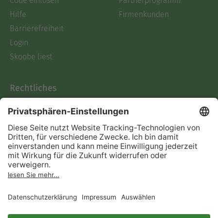
Code einlösen
Partnerprogramm
Hilfe
Firmenkunden
Barrierefreiheit
Login
Skoobe liest
Rechtliches
Datenschutz
AGB
Informationen nach Data
Act
Verträge hier kündigen
Impressum
Vertrag widerrufen