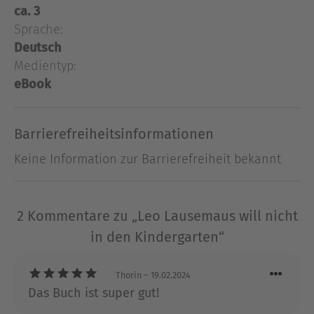
ca. 3
genauso wie alle anderen kleinen Kinder auf
Sprache:
dieser Welt. Die wunderbaren Illustrationen und
liebevollen Texte zum Vorlesen zeigen, dass es
Deutsch
auch kleinen Mäusen nicht leicht fällt' Mamas
Medientyp:
Rockzipfel' los zu lassen.
eBook
Ausblenden
Barrierefreiheitsinformationen
Keine Information zur Barrierefreiheit bekannt
2 Kommentare zu „Leo Lausemaus will nicht
in den Kindergarten“
Thorin
– 19.02.2024
Das Buch ist super gut!