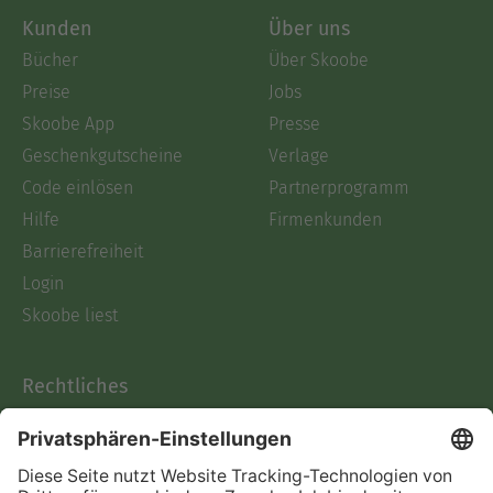
Kunden
Über uns
Bücher
Über Skoobe
Preise
Jobs
Skoobe App
Presse
Geschenkgutscheine
Verlage
Code einlösen
Partnerprogramm
Hilfe
Firmenkunden
Barrierefreiheit
Login
Skoobe liest
Rechtliches
Datenschutz
AGB
Informationen nach Data