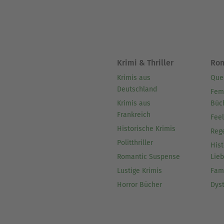
Krimi & Thriller
Ro
Krimis aus
Que
Deutschland
Fem
Krimis aus
Büc
Frankreich
Fee
Historische Krimis
Reg
Politthriller
Hist
Romantic Suspense
Lie
Lustige Krimis
Fam
Horror Bücher
Dys