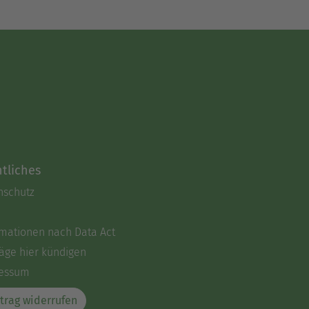
tliches
nschutz
rmationen nach Data Act
äge hier kündigen
essum
trag widerrufen