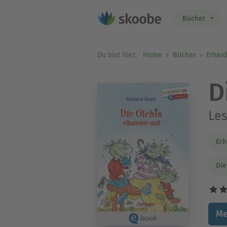
Bücher
Du bist hier:
Home
Bücher
Erhard
D
Les
Erh
Die
Me