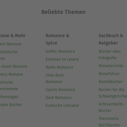
Beliebte Themen
mane & Mehr
Romance &
Sachbuch &
Spice
Ratgeber
ere Romane
Gothic Romance
Bücher über
inistische
Fotografie
her
Enemies to Lovers
Reiseberichte
l-Good-Romane
Mafia Romance
Reiseführer
ency Romane
Slow Burn
Romance
Bastelbücher
orische
besromane
Sports Romance
Bücher für die
Schwangerscha
iliensagas
Dark Romance
Achtsamkeits-
topie Bücher
Erotische Literatur
Bücher
Thermomix
Kochbücher