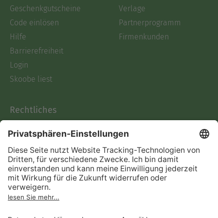
Geschenkgutscheine
Verlage
Code einlösen
Partnerprogramm
Hilfe
Firmenkunden
Barrierefreiheit
Login
Skoobe liest
Rechtliches
Datenschutz
AGB
Informationen nach Data
Act
Verträge hier kündigen
Impressum
Vertrag widerrufen