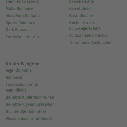
Enemies to Lovers
Reiseberichte
Mafia Romance
Reiseführer
Slow Burn Romance
Bastelbücher
Sports Romance
Bücher für die
Schwangerschaft
Dark Romance
Achtsamkeits-Bücher
Erotische Literatur
Thermomix Kochbücher
Kinder & Jugend
Jugendromane
Romance
Fantasybücher für
Jugendliche
Beliebte Kinderbuchreihen
Beliebte Jugendbuchreihen
Bücher über Einhörner
Wissensbücher für Kinder