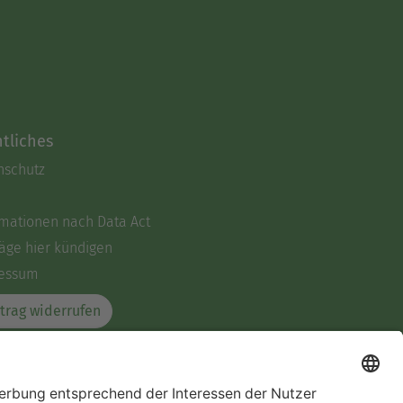
tliches
nschutz
rmationen nach Data Act
äge hier kündigen
essum
trag widerrufen