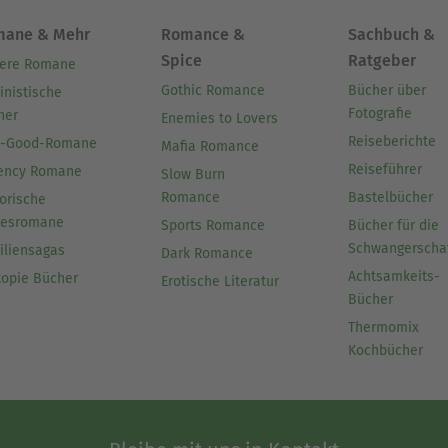
mane & Mehr
Romance &
Sachbuch &
Spice
Ratgeber
ere Romane
Gothic Romance
Bücher über
inistische
Fotografie
her
Enemies to Lovers
Reiseberichte
l-Good-Romane
Mafia Romance
Reiseführer
ency Romane
Slow Burn
Romance
Bastelbücher
orische
besromane
Sports Romance
Bücher für die
Schwangerscha
iliensagas
Dark Romance
Achtsamkeits-
topie Bücher
Erotische Literatur
Bücher
Thermomix
Kochbücher