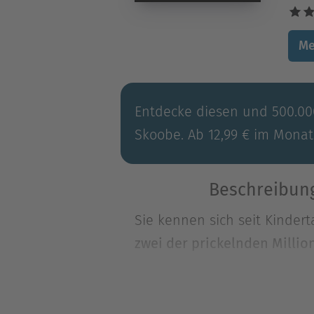
Me
Entdecke diesen und 500.000
Skoobe. Ab 12,99 € im Monat
Beschreibung
Sie kennen sich seit Kinder
zwei der prickelnden Milli
Sie hält ihn für einen gefü
Sie kennen sich seit Kinder