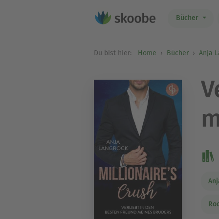
Bücher
Du bist hier:
Home
Bücher
Anja 
V
m
Anj
Roc