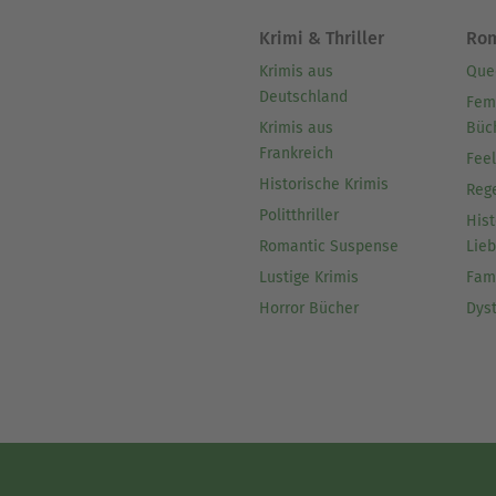
Krimi & Thriller
Ro
Krimis aus
Que
Deutschland
Fem
Krimis aus
Büc
Frankreich
Fee
Historische Krimis
Reg
Politthriller
Hist
Romantic Suspense
Lie
Lustige Krimis
Fam
Horror Bücher
Dys