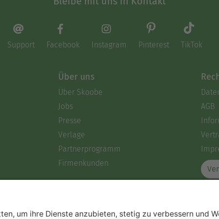
Bleibe mit uns in Kontakt
Support
Facebook
Instagram
Pinterest
TikTok
Über uns
Rech
Über Skoobe
Date
Jobs
AGB
Presse
Info
Verlage
Vertr
Partnerprogramm
Impr
Firmenkunden
Ver