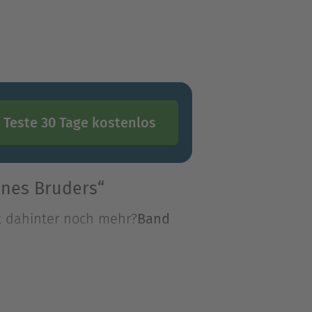
Teste 30 Tage kostenlos
ines Bruders“
t dahinter noch mehr?
Band
t dahinter noch mehr?
Band