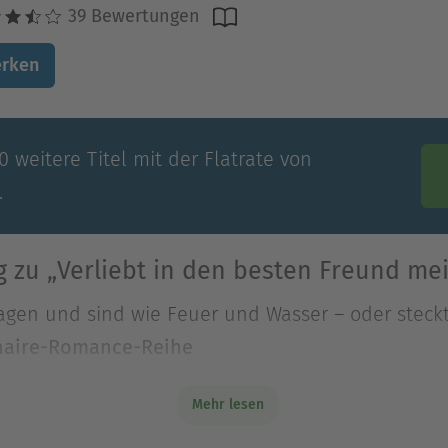
39 Bewertungen
rken
 weitere Titel mit der Flatrate von
.
 zu „Verliebt in den besten Freund me
tagen und sind wie Feuer und Wasser – oder steck
onaire-Romance-Reihe
Mehr lesen
tagen und sind wie Feuer und Wasser – oder steck