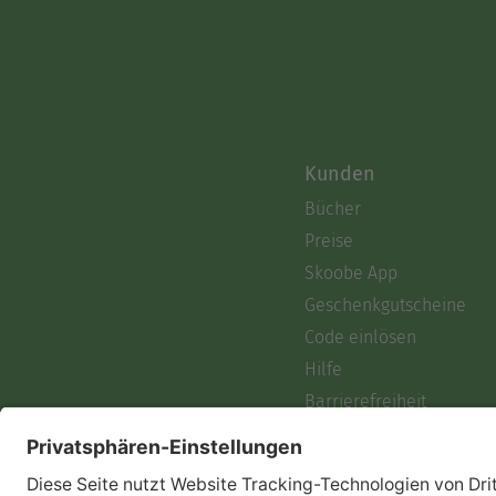
Kunden
Bücher
Preise
Skoobe App
Geschenkgutscheine
Code einlösen
Hilfe
Barrierefreiheit
Login
Skoobe liest