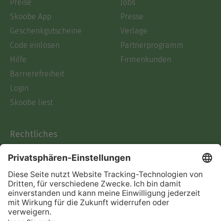
Preise
Jobs
Skoobe App
Presse
Geschenkgutscheine
Verlage
Code einlösen
Partnerprogramm
Hilfe
Firmenkunden
Barrierefreiheit
Login
Skoobe liest
Rechtliches
Datenschutz
AGB
Informationen nach Data
Act
Verträge hier kündigen
Impressum