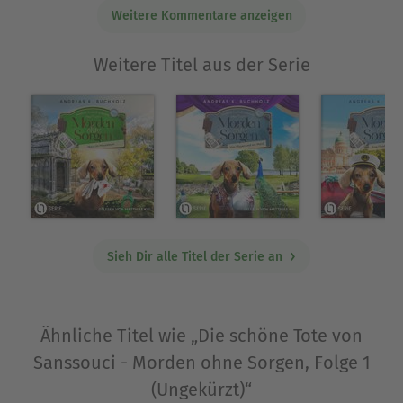
Stuttgart und Hamburg. Mit der neuen Cosy
Weitere Kommentare anzeigen
Crime-Serie »Morden ohne Sorgen« erfüllt er sich
einen lang gehegten Traum und lässt seinen
Weitere Titel aus der Serie
kauzigen Helden Frederik Loebell in den
malerischen Landschaften rund um Potsdam-
Sanssouci ermitteln, natürlich mit Dackel. Dem
kann man auch auf Instagram folgen:
MeinWilhelm.
Ausblenden
Sieh Dir alle Titel der Serie an
Ähnliche Titel wie „Die schöne Tote von
Sanssouci - Morden ohne Sorgen, Folge 1
(Ungekürzt)“