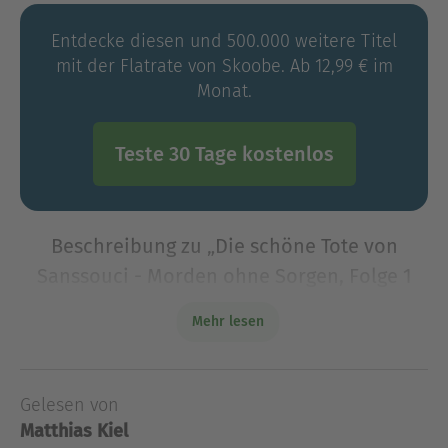
Entdecke diesen und 500.000 weitere Titel
mit der Flatrate von Skoobe. Ab 12,99 € im
Monat.
Teste 30 Tage kostenlos
Beschreibung zu „Die schöne Tote von
Sanssouci - Morden ohne Sorgen, Folge 1
(Ungekürzt)“
Mehr lesen
Zusammen mit Zwergdackel Wilhelm kehrt
Frederik Loebell nach 20 Jahren in seine
Heimatstadt Potsdam zurück. Seine Karriere als
Gelesen von
Journalist hat er gerade erst mit voller Wucht
Matthias Kiel
gegen die Wand gefahren, n