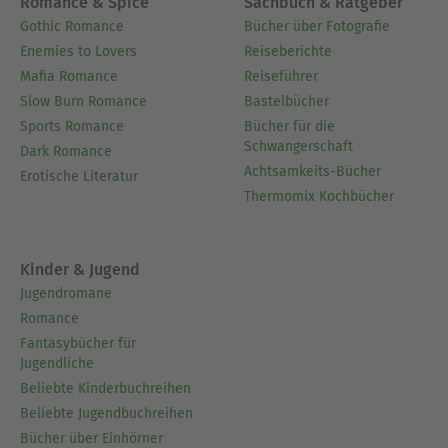
Romance & Spice
Sachbuch & Ratgeber
Gothic Romance
Bücher über Fotografie
Enemies to Lovers
Reiseberichte
Mafia Romance
Reiseführer
Slow Burn Romance
Bastelbücher
Sports Romance
Bücher für die
Schwangerschaft
Dark Romance
Achtsamkeits-Bücher
Erotische Literatur
Thermomix Kochbücher
Kinder & Jugend
Jugendromane
Romance
Fantasybücher für
Jugendliche
Beliebte Kinderbuchreihen
Beliebte Jugendbuchreihen
Bücher über Einhörner