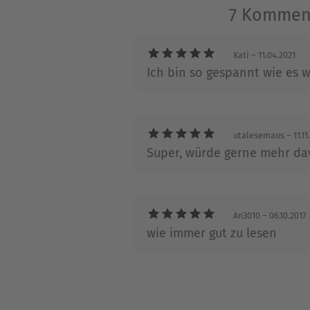
Becker-Roman, »Mord mit gr
7 Komment
Kati
– 11.04.2021
Ich bin so gespannt wie es we
utalesemaus
– 11.11
Super, würde gerne mehr dav
An3010
– 06.10.2017
wie immer gut zu lesen