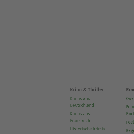
Krimi & Thriller
Ro
Krimis aus
Que
Deutschland
Fem
Krimis aus
Büc
Frankreich
Fee
Historische Krimis
Reg