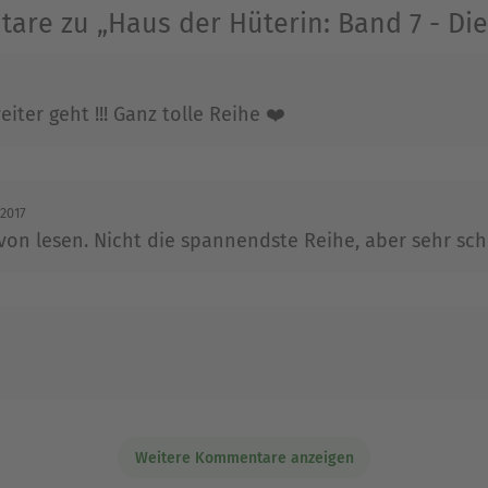
üne Soße«. 2013 erschien im Conte Verlag »Arsen
are zu „Haus der Hüterin: Band 7 - Die
Ausblenden
iter geht !!! Ganz tolle Reihe ❤️
.2017
on lesen. Nicht die spannendste Reihe, aber sehr sch
Weitere Kommentare anzeigen