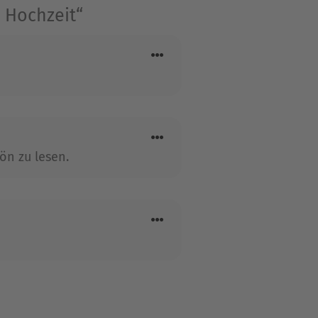
 und Apfelwein«.
 Hochzeit“
ön zu lesen.