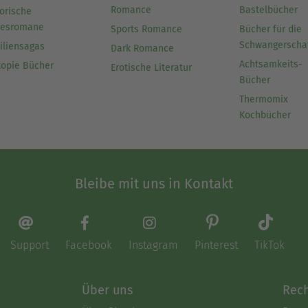
Romance
Bastelbücher
orische
besromane
Sports Romance
Bücher für die
Schwangerscha
iliensagas
Dark Romance
Achtsamkeits-
topie Bücher
Erotische Literatur
Bücher
Thermomix
Kochbücher
Bleibe mit uns in Kontakt
Support
Facebook
Instagram
Pinterest
TikTok
Über uns
Rech