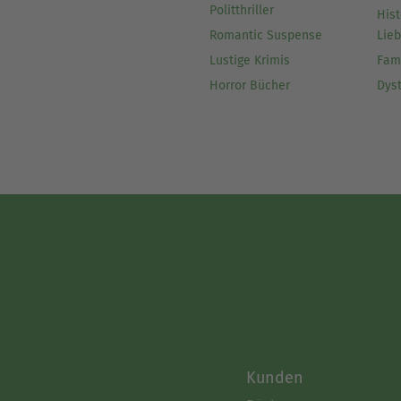
Politthriller
Hist
Romantic Suspense
Lie
Lustige Krimis
Fam
Horror Bücher
Dys
Kunden