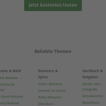
Jetzt kostenlos testen
Beliebte Themen
mane & Mehr
Romance &
Sachbuch &
Spice
Ratgeber
ere Romane
Gothic Romance
Bücher über
inistische
Fotografie
her
Enemies to Lovers
Reiseberichte
l-Good-Romane
Mafia Romance
Reiseführer
ency Romane
Slow Burn