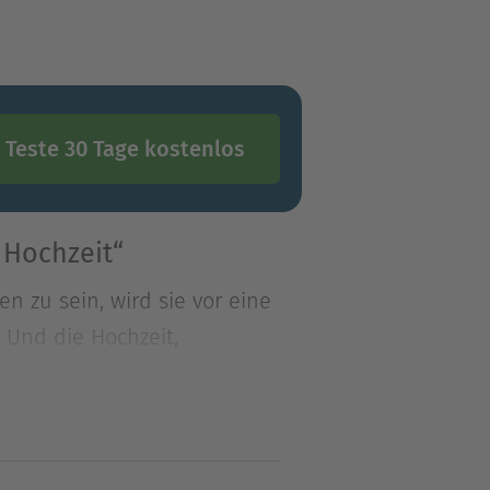
Teste 30 Tage kostenlos
 Hochzeit“
 zu sein, wird sie vor eine
. Und die Hochzeit,
 zu sein, wird sie vor eine
 Und die Hochzeit, zu der
net in ihrer magischen
e unterschiedlichen Gäste