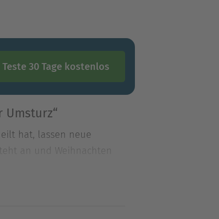
Teste 30 Tage kostenlos
r Umsturz“
ilt hat, lassen neue
 steht an und Weihnachten
ilt hat, lassen neue
 steht an und Weihnachten
noras Trank gefährdet zu