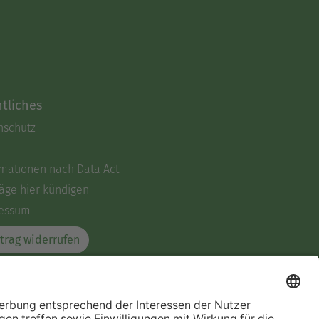
tliches
nschutz
rmationen nach Data Act
äge hier kündigen
essum
trag widerrufen