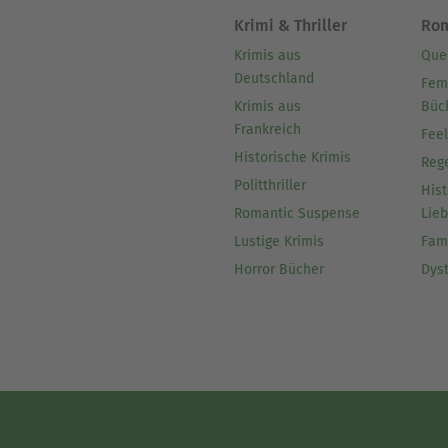
Krimi & Thriller
Ro
Krimis aus
Que
Deutschland
Fem
Krimis aus
Büc
Frankreich
Fee
Historische Krimis
Reg
Politthriller
Hist
Romantic Suspense
Lie
Lustige Krimis
Fam
Horror Bücher
Dys