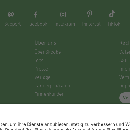
Support
Facebook
Instagram
Pinterest
TikTok
Über uns
Rech
Über Skoobe
Date
Jobs
AGB
Presse
Info
Verlage
Vertr
Partnerprogramm
Impr
Firmenkunden
Ver