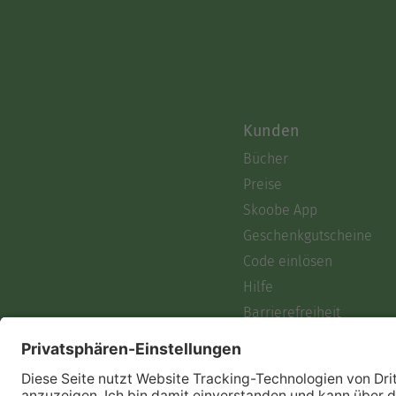
Kunden
Bücher
Preise
Skoobe App
Geschenkgutscheine
Code einlösen
Hilfe
Barrierefreiheit
Login
Skoobe liest