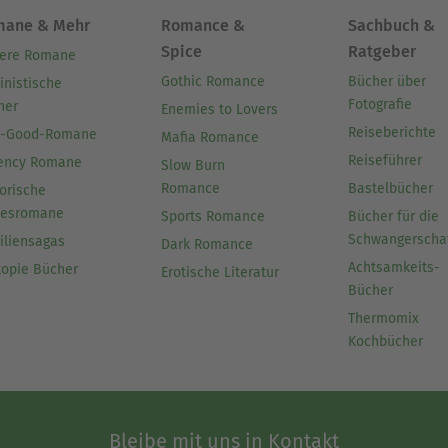
mane & Mehr
Romance &
Sachbuch &
Spice
Ratgeber
ere Romane
Gothic Romance
Bücher über
inistische
Fotografie
her
Enemies to Lovers
Reiseberichte
l-Good-Romane
Mafia Romance
Reiseführer
ency Romane
Slow Burn
Romance
Bastelbücher
orische
besromane
Sports Romance
Bücher für die
Schwangerscha
iliensagas
Dark Romance
Achtsamkeits-
topie Bücher
Erotische Literatur
Bücher
Thermomix
Kochbücher
Bleibe mit uns in Kontakt