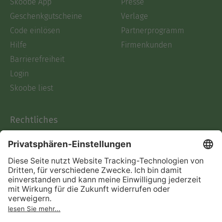
Skoobe App
Presse
Geschenkgutscheine
Verlage
Code einlösen
Partnerprogramm
Hilfe
Firmenkunden
Barrierefreiheit
Login
Skoobe liest
Rechtliches
Datenschutz
AGB
Informationen nach Data
Act
Verträge hier kündigen
Impressum