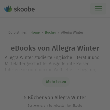
Du bist hier:
Home
Bücher
Allegra Winter
eBooks von Allegra Winter
Allegra Winter studierte Englische Literatur und
Mittelaltergeschichte. Ausgedehnte Reisen
führten sie rund um die Welt, ehe sie begann,
sich ihrer großen Leidenschaft – dem Schreiben –
zu widmen. Heute lebt sie mit ihrem Mann an der
Mehr lesen
amerikanischen Pazifik- und der deutschen
Ostseeküste, wo sie es liebt, herrliche Romanzen
5 Bücher von Allegra Winter
zu ersinnen, mit Freunden zu kochen und am
Sortierung: am beliebtesten bei Skoobe
Strand Muscheln zu sammeln.