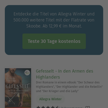
Von Allegra Winter erscheinen:
Entdecke die Titel von Allegra Winter und
»Der Krieger und die Lady«
500.000 weitere Titel mit der Flatrate von
»Der Schwur des Highlanders«
Skoobe. Ab 12,99 € im Monat.
»Der Highlander und die Rebellin«
Teste 30 Tage kostenlos
Gefesselt - In den Armen des
Highlanders
Drei Romane in einem eBook: "Der Schwur des
Highlanders", "Der Highlander und die Rebellin"
und "Der Krieger und die Lady"
Allegra Winter