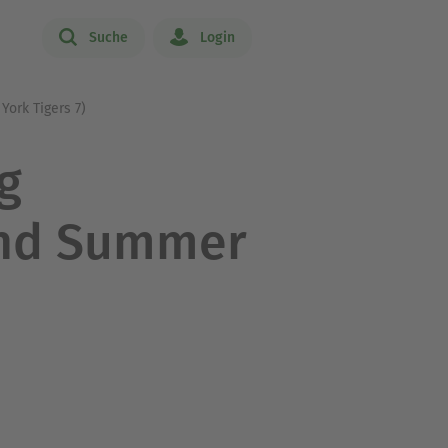
Suche
Login
York Tigers 7)
g
und Summer