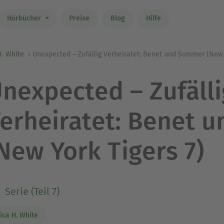
Hörbücher
Preise
Blog
Hilfe
H. White
Unexpected – Zufällig Verheiratet: Benet und Summer (New 
nexpected – Zufälli
erheiratet: Benet 
New York Tigers 7)
Serie (Teil 7)
lica H. White