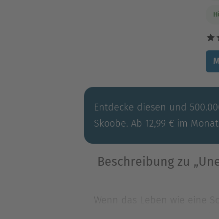
H
M
Entdecke diesen und 500.000
Skoobe. Ab 12,99 € im Monat
Beschreibung zu „Une
Wenn das Leben wie eine Sch
nicht?Summer hat ein Proble