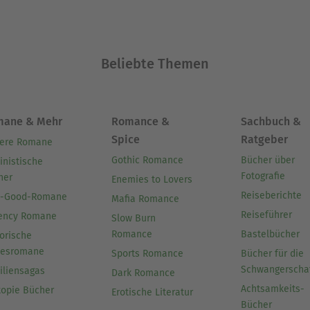
Beliebte Themen
mane & Mehr
Romance &
Sachbuch &
Spice
Ratgeber
ere Romane
Gothic Romance
Bücher über
inistische
Fotografie
her
Enemies to Lovers
Reiseberichte
l-Good-Romane
Mafia Romance
Reiseführer
ency Romane
Slow Burn
Romance
Bastelbücher
orische
besromane
Sports Romance
Bücher für die
Schwangerscha
iliensagas
Dark Romance
Achtsamkeits-
topie Bücher
Erotische Literatur
Bücher