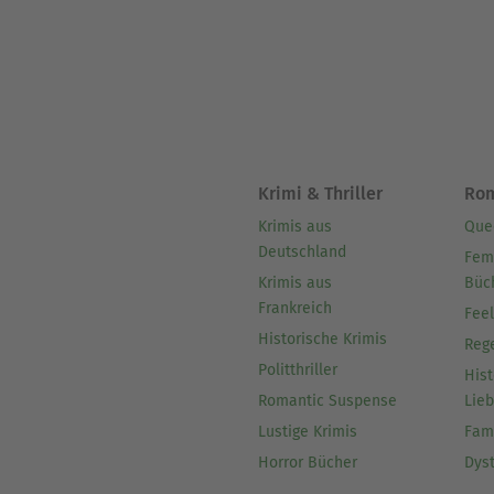
Krimi & Thriller
Ro
Krimis aus
Que
Deutschland
Fem
Krimis aus
Büc
Frankreich
Fee
Historische Krimis
Reg
Politthriller
Hist
Romantic Suspense
Lie
Lustige Krimis
Fam
Horror Bücher
Dys