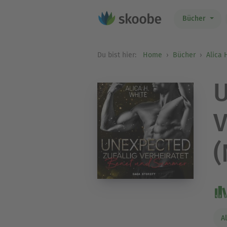
Bücher
Du bist hier:
Home
Bücher
Alica 
U
V
(
A