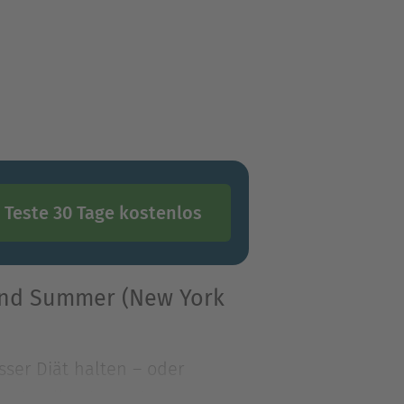
Teste 30 Tage kostenlos
 und Summer (New York
sser Diät halten – oder
e Schnelle einen Ehema