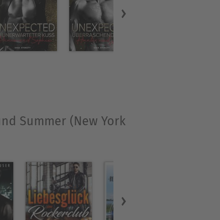
es, nur nicht brav …
u unterhalten. Die
r auch frech. Das Ganze
End.
t und Summer (New York