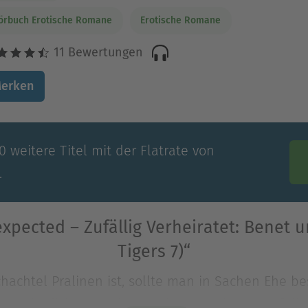
örbuch Erotische Romane
Erotische Romane
11 Bewertungen
erken
 weitere Titel mit der Flatrate von
.
xpected – Zufällig Verheiratet: Benet
Tigers 7)“
achtel Pralinen ist, sollte man in Sachen Ehe be
m, ein dickes Problem. Woher soll sie nur auf di