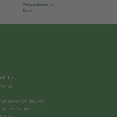
Wissensbücher für
Kinder
tliches
nschutz
rmationen nach Data Act
äge hier kündigen
essum