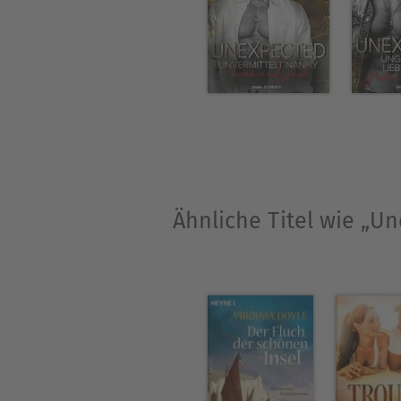
Karma ist ja bekanntlich eine
Über Alica H. White
Alica H. White ist das Pseud
sollen ihr Bücher sein. Dabei
Geschichten sind sehr gefüh
gewürzt mit einer guten Port
Ähnliche Titel wie „U