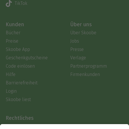
TikTok
Kunden
Über uns
Bücher
Über Skoobe
Preise
Jobs
Skoobe App
Presse
Geschenkgutscheine
Verlage
Code einlösen
Partnerprogramm
Hilfe
Firmenkunden
Barrierefreiheit
Login
Skoobe liest
Rechtliches
Datenschutz