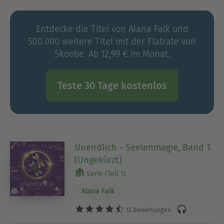
mit ihrem Mann in München.
Mehr Info unter www.alanafalk.net
Entdecke die Titel von Alana Falk und
Foto © Erol Gurian
500.000 weitere Titel mit der Flatrate von
Skoobe. Ab 12,99 € im Monat.
Teste 30 Tage kostenlos
Unendlich - Seelenmagie, Band 1
(Ungekürzt)
Serie (Teil 1)
Alana Falk
12 Bewertungen