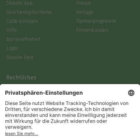
Skoobe App
Presse
Geschenkgutscheine
Verlage
Code einlösen
Partnerprogramm
Hilfe
Firmenkunden
Barrierefreiheit
Login
Skoobe liest
Rechtliches
Datenschutz
AGB
Informationen nach Data
Act
Verträge hier kündigen
Impressum