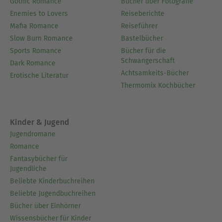
Gothic Romance
Bücher über Fotografie
Enemies to Lovers
Reiseberichte
Mafia Romance
Reiseführer
Slow Burn Romance
Bastelbücher
Sports Romance
Bücher für die
Schwangerschaft
Dark Romance
Achtsamkeits-Bücher
Erotische Literatur
Thermomix Kochbücher
Kinder & Jugend
Jugendromane
Romance
Fantasybücher für
Jugendliche
Beliebte Kinderbuchreihen
Beliebte Jugendbuchreihen
Bücher über Einhörner
Wissensbücher für Kinder