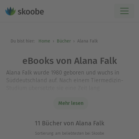
Du bist hier:
Home
Bücher
Alana Falk
eBooks von Alana Falk
Alana Falk wurde 1980 geboren und wuchs in
Süddeutschland auf. Nach einem Tiermedizin-
Studium übersetzte sie eine Zeit lang
Liebesromane bevor sie sich selbst voll und ganz
dem Schreiben widmete. 2014 erschien der erste
Mehr lesen
Band ihrer erfolgreichen Fantasy-Reihe
"Seelenmagie", der innerhalb weniger Tage zum
11 Bücher von Alana Falk
E-Book-Bestseller wurde und auf der Shortlist für
Sortierung: am beliebtesten bei Skoobe
den Lovelybooks-Leserpreis stand. Alana Falk lebt