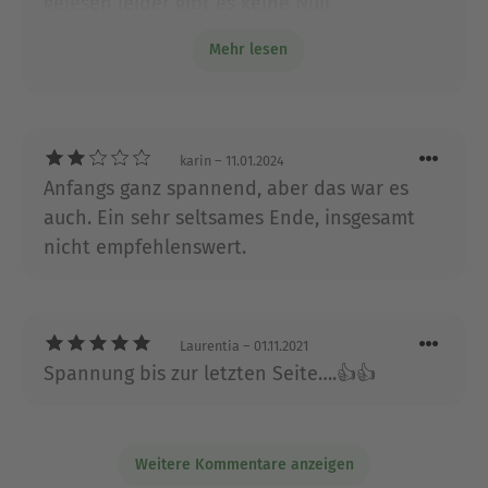
gelesen leider gibt es keine Null
Punkte...daher einen damit ich die
Mehr lesen
Bewertung abgeben kann
karin
– 11.01.2024
Anfangs ganz spannend, aber das war es
auch. Ein sehr seltsames Ende, insgesamt
nicht empfehlenswert.
Laurentia
– 01.11.2021
Spannung bis zur letzten Seite….👍👍
Weitere Kommentare anzeigen