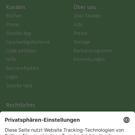
Kunden
Über uns
Bücher
Über Skoobe
Preise
Jobs
Skoobe App
Presse
Geschenkgutscheine
Verlage
Code einlösen
Partnerprogramm
Hilfe
Firmenkunden
Barrierefreiheit
Login
Skoobe liest
Rechtliches
Datenschutz
AGB
Informationen nach Data