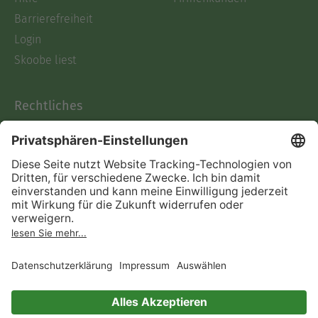
Barrierefreiheit
Login
Skoobe liest
Rechtliches
Datenschutz
AGB
Informationen nach Data
Act
Verträge hier kündigen
Impressum
Vertrag widerrufen
Immer ein gutes Buch