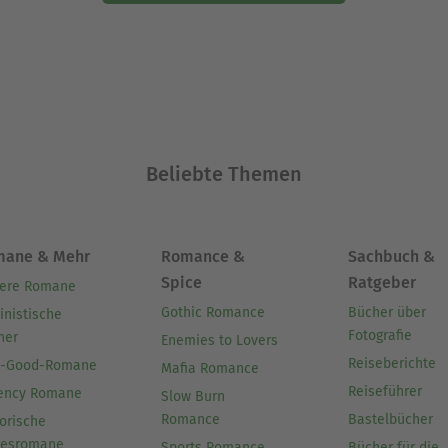
Beliebte Themen
mane & Mehr
Romance &
Sachbuch &
Spice
Ratgeber
ere Romane
Gothic Romance
Bücher über
inistische
Fotografie
her
Enemies to Lovers
Reiseberichte
l-Good-Romane
Mafia Romance
Reiseführer
ency Romane
Slow Burn
Romance
Bastelbücher
orische
besromane
Sports Romance
Bücher für die