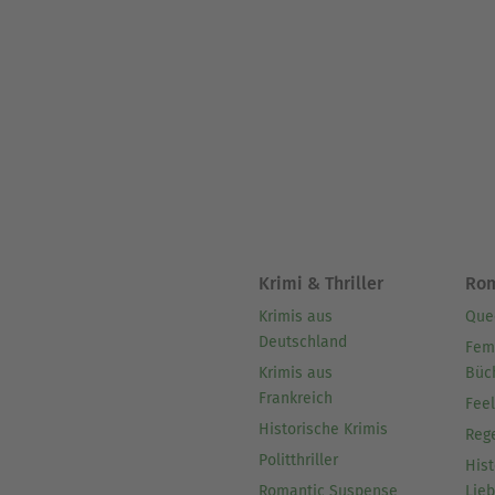
Krimi & Thriller
Ro
Krimis aus
Que
Deutschland
Fem
Krimis aus
Büc
Frankreich
Fee
Historische Krimis
Reg
Politthriller
Hist
Romantic Suspense
Lie