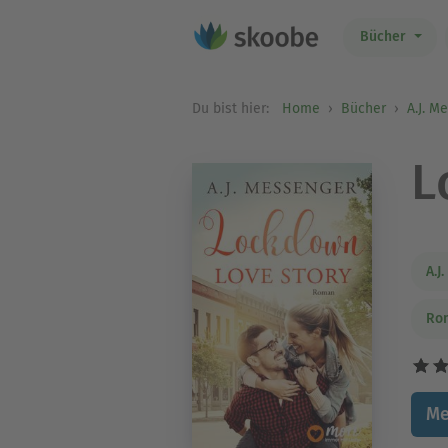
Bücher
Du bist hier:
Home
Bücher
A.J. M
L
A.J
Ro
Me