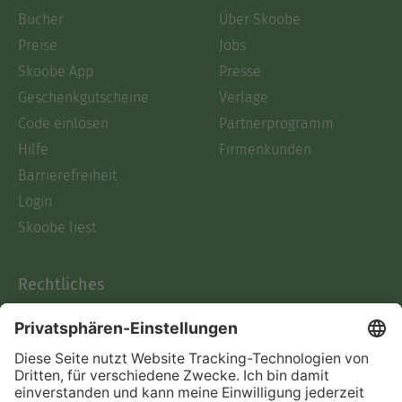
Bücher
Über Skoobe
Preise
Jobs
Skoobe App
Presse
Geschenkgutscheine
Verlage
Code einlösen
Partnerprogramm
Hilfe
Firmenkunden
Barrierefreiheit
Login
Skoobe liest
Rechtliches
Datenschutz
AGB
Informationen nach Data
Act