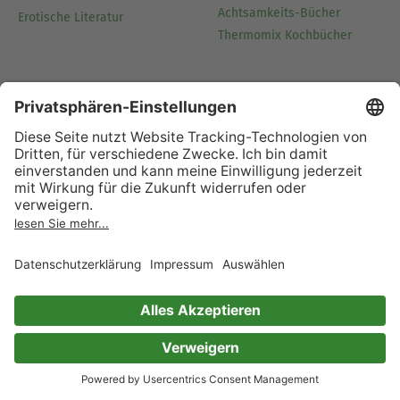
Achtsamkeits-Bücher
Erotische Literatur
Thermomix Kochbücher
Kinder & Jugend
Jugendromane
Romance
Fantasybücher für
Jugendliche
Beliebte Kinderbuchreihen
Beliebte Jugendbuchreihen
Bücher über Einhörner
Wissensbücher für Kinder
Bleibe mit uns in Kontakt