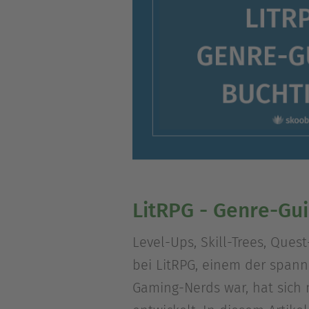
LitRPG - Genre-G
Level-Ups, Skill-Trees, Ques
bei LitRPG, einem der spann
Gaming-Nerds war, hat sich 