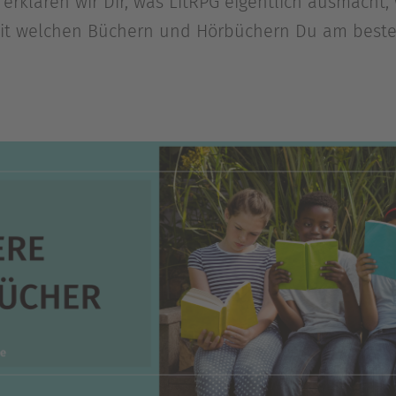
l erklären wir Dir, was LitRPG eigentlich ausmach
t welchen Büchern und Hörbüchern Du am besten