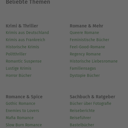
Beliebte Themen
erfahren möchten, besuchen Sie die Website der
Autorin: www.yvonnelindsay.com
Ausblenden
Krimi & Thriller
Romane & Mehr
Krimis aus Deutschland
Queere Romane
Krimis aus Frankreich
Feministische Bücher
Historische Krimis
Feel-Good-Romane
Politthriller
Regency Romane
Romantic Suspense
Historische Liebesromane
Lustige Krimis
Familiensagas
Horror Bücher
Dystopie Bücher
Romance & Spice
Sachbuch & Ratgeber
Gothic Romance
Bücher über Fotografie
Enemies to Lovers
Reiseberichte
Mafia Romance
Reiseführer
Slow Burn Romance
Bastelbücher