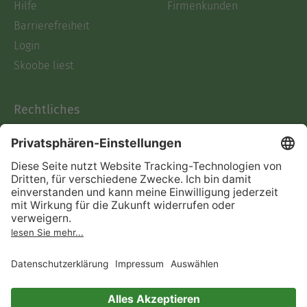
Hilfe
Firmenkunden
Barrierefreiheit
Login
Skoobe liest
Rechtliches
Datenschutz
AGB
Informationen nach Data
Act
Verträge hier kündigen
Impressum
Vertrag widerrufen