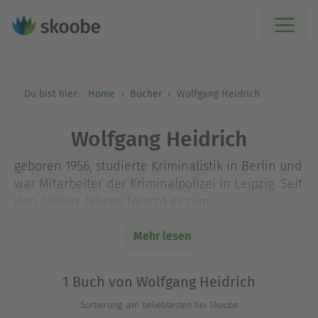
Du bist hier:
Home
Bücher
Wolfgang Heidrich
Wolfgang Heidrich
geboren 1956, studierte Kriminalistik in Berlin und
war Mitarbeiter der Kriminalpolizei in Leipzig. Seit
den 2000er-Jahren forscht er zum
Konzentrationslager Buchenwald und zu dessen
Außenlager Flößberg sowie zur NS-Geschichte im
Mehr lesen
Raum Leipzig.
1 Buch von Wolfgang Heidrich
Sortierung: am beliebtesten bei Skoobe