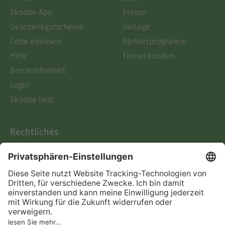
Skoobe App
Presse
Geschenkgutscheine
Verlage
Code einlösen
Partnerprogramm
Hilfe
Firmenkunden
Barrierefreiheit
Login
Skoobe liest
Rechtliches
Datenschutz
AGB
Informationen nach Data
Act
Verträge hier kündigen
Impressum