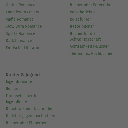
Gothic Romance
Bücher über Fotografie
Enemies to Lovers
Reiseberichte
Mafia Romance
Reiseführer
Slow Burn Romance
Bastelbücher
Sports Romance
Bücher für die
Schwangerschaft
Dark Romance
Achtsamkeits-Bücher
Erotische Literatur
Thermomix Kochbücher
Kinder & Jugend
Jugendromane
Romance
Fantasybücher für
Jugendliche
Beliebte Kinderbuchreihen
Beliebte Jugendbuchreihen
Bücher über Einhörner