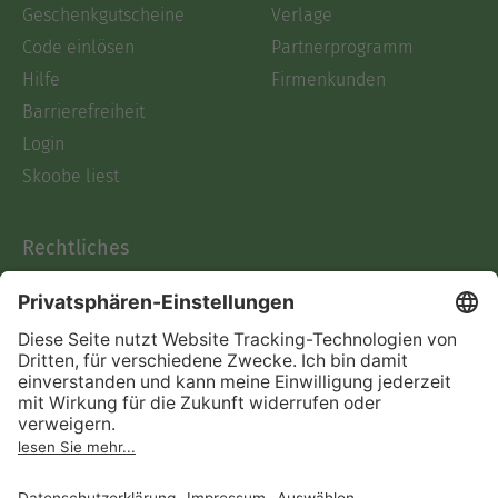
Geschenkgutscheine
Verlage
Code einlösen
Partnerprogramm
Hilfe
Firmenkunden
Barrierefreiheit
Login
Skoobe liest
Rechtliches
Datenschutz
AGB
Informationen nach Data
Act
Verträge hier kündigen
Impressum
Vertrag widerrufen