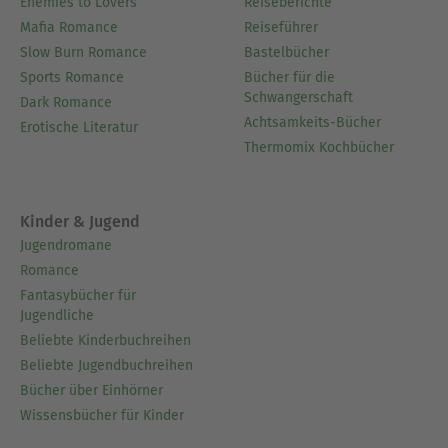
Enemies to Lovers
Reiseberichte
Mafia Romance
Reiseführer
Slow Burn Romance
Bastelbücher
Sports Romance
Bücher für die
Schwangerschaft
Dark Romance
Achtsamkeits-Bücher
Erotische Literatur
Thermomix Kochbücher
Kinder & Jugend
Jugendromane
Romance
Fantasybücher für
Jugendliche
Beliebte Kinderbuchreihen
Beliebte Jugendbuchreihen
Bücher über Einhörner
Wissensbücher für Kinder