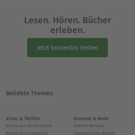
23. April 1616 in Stratford-upon-Avon.
Lesen. Hören. Bücher
Ausblenden
erleben.
Jetzt kostenlos testen
Beliebte Themen
Krimi & Thriller
Romane & Mehr
Krimis aus Deutschland
Queere Romane
Krimis aus Frankreich
Feministische Bücher