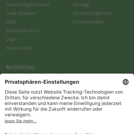
Geschenkgutscheine
Verlage
Code einlösen
Partnerprogramm
Hilfe
Firmenkunden
Barrierefreiheit
Login
Skoobe liest
Rechtliches
Datenschutz
AGB
Informationen nach Data
Act
Verträge hier kündigen
Impressum
Vertrag widerrufen