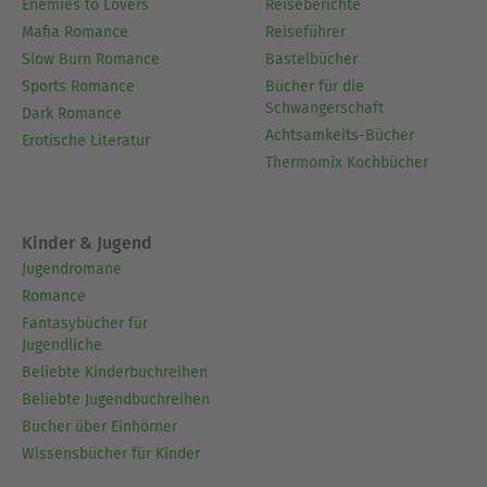
Enemies to Lovers
Reiseberichte
Mafia Romance
Reiseführer
Slow Burn Romance
Bastelbücher
Sports Romance
Bücher für die
Schwangerschaft
Dark Romance
Achtsamkeits-Bücher
Erotische Literatur
Thermomix Kochbücher
Kinder & Jugend
Jugendromane
Romance
Fantasybücher für
Jugendliche
Beliebte Kinderbuchreihen
Beliebte Jugendbuchreihen
Bücher über Einhörner
Wissensbücher für Kinder