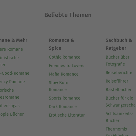
Beliebte Themen
mane & Mehr
Romance &
Sachbuch &
Spice
Ratgeber
ere Romane
Gothic Romance
Bücher über
inistische
Fotografie
her
Enemies to Lovers
Reiseberichte
l-Good-Romane
Mafia Romance
Reiseführer
ency Romane
Slow Burn
Romance
Bastelbücher
orische
besromane
Sports Romance
Bücher für die
Schwangerscha
iliensagas
Dark Romance
Achtsamkeits-
topie Bücher
Erotische Literatur
Bücher
Thermomix