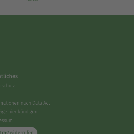
tliches
nschutz
rmationen nach Data Act
äge hier kündigen
essum
trag widerrufen