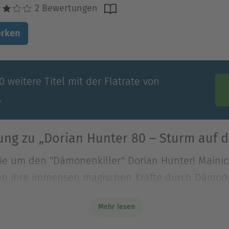
2 Bewertungen
rken
 weitere Titel mit der Flatrate von
.
ng zu „Dorian Hunter 80 – Sturm auf di
ie um den "Dämonenkiller" Dorian Hunter! Mainic
erden ihre immensen magischen Kräfte durch Dämo
ie um den "Dämonenkiller" Dorian Hunter! Mainic
Mehr lesen
werden ihre immensen magischen Kräfte durch Dämo
nden auf ihren Körper geschrieben wurden. Doch D