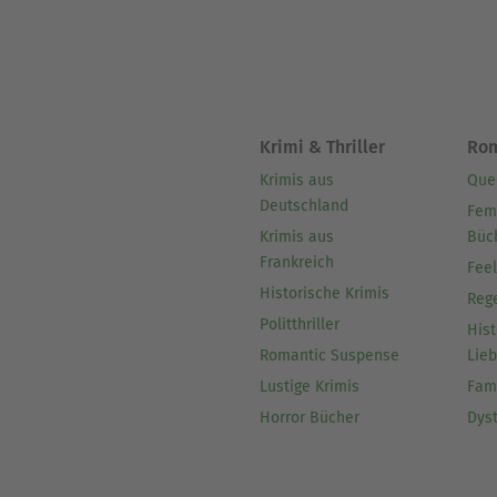
Krimi & Thriller
Ro
Krimis aus
Que
Deutschland
Fem
Krimis aus
Büc
Frankreich
Fee
Historische Krimis
Reg
Politthriller
Hist
Romantic Suspense
Lie
Lustige Krimis
Fam
Horror Bücher
Dys