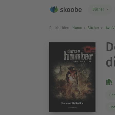
Bücher
Du bist hier:
Home
Bücher
Uwe V
D
d
Chr
Dor