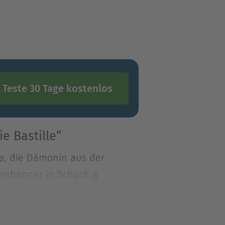
Teste 30 Tage kostenlos
e Bastille“
a, die Dämonin aus der
nenbanner in Schach g
a, die Dämonin aus der
nenbanner in Schach
orian Hunter ahnt, dass es