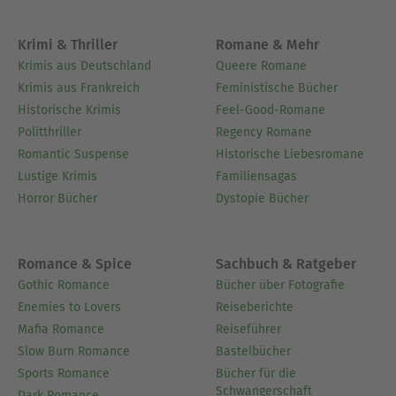
Krimi & Thriller
Romane & Mehr
Krimis aus Deutschland
Queere Romane
Krimis aus Frankreich
Feministische Bücher
Historische Krimis
Feel-Good-Romane
Politthriller
Regency Romane
Romantic Suspense
Historische Liebesromane
Lustige Krimis
Familiensagas
Horror Bücher
Dystopie Bücher
Romance & Spice
Sachbuch & Ratgeber
Gothic Romance
Bücher über Fotografie
Enemies to Lovers
Reiseberichte
Mafia Romance
Reiseführer
Slow Burn Romance
Bastelbücher
Sports Romance
Bücher für die
Schwangerschaft
Dark Romance