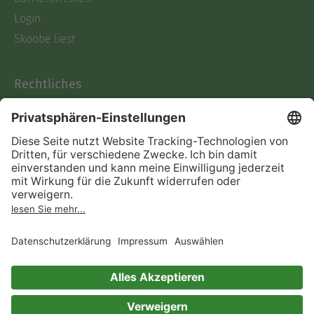
Login
Skoobe liest
Rechtliches
Datenschutz
AGB
Informationen nach Data
Act
Verträge hier kündigen
Impressum
Vertrag widerrufen
Immer ein gutes Buch