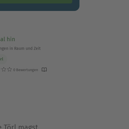
al hin
gen in Raum und Zeit
rl
0 Bewertungen
e Törl magst