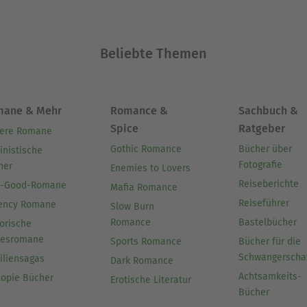
Beliebte Themen
mane & Mehr
Romance &
Sachbuch &
Spice
Ratgeber
ere Romane
Gothic Romance
Bücher über
inistische
Fotografie
her
Enemies to Lovers
Reiseberichte
l-Good-Romane
Mafia Romance
Reiseführer
ency Romane
Slow Burn
Romance
Bastelbücher
orische
besromane
Sports Romance
Bücher für die
Schwangerscha
iliensagas
Dark Romance
Achtsamkeits-
topie Bücher
Erotische Literatur
Bücher