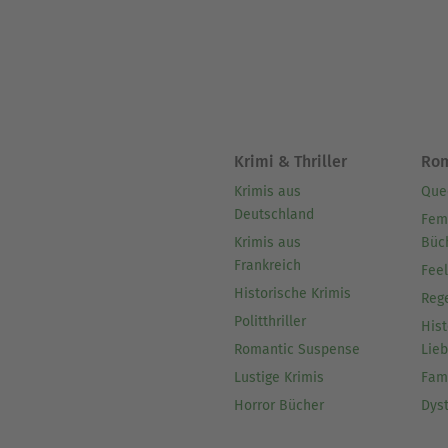
Krimi & Thriller
Ro
Krimis aus
Que
Deutschland
Fem
Krimis aus
Büc
Frankreich
Fee
Historische Krimis
Reg
Politthriller
Hist
Romantic Suspense
Lie
Lustige Krimis
Fam
Horror Bücher
Dys