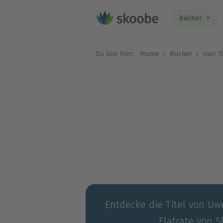
Bücher
Du bist hier:
Home
Bücher
Uwe Tö
Entdecke die Titel von Uwe
Flatrate von S