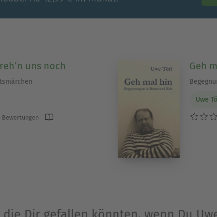
dreh’n uns noch
Geh m
htsmärchen
Begegnun
Uwe Tö
 Bewertungen
 die Dir gefallen könnten, wenn Du Uw