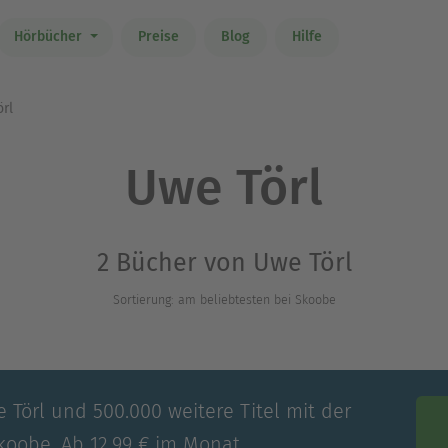
Hörbücher
Preise
Blog
Hilfe
rl
Uwe Törl
2 Bücher von Uwe Törl
Sortierung: am beliebtesten bei Skoobe
 Törl und 500.000 weitere Titel mit der
koobe. Ab 12,99 € im Monat.