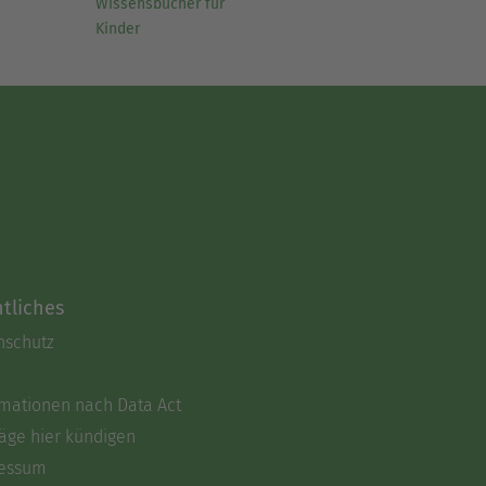
Wissensbücher für
Kinder
tliches
nschutz
rmationen nach Data Act
äge hier kündigen
essum