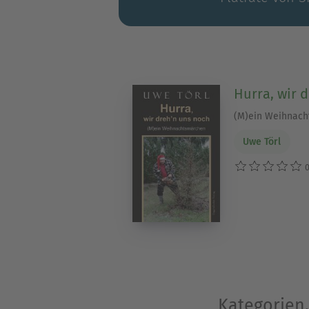
Hurra, wir 
(M)ein Weihnac
Uwe Törl
0
Kategorien,