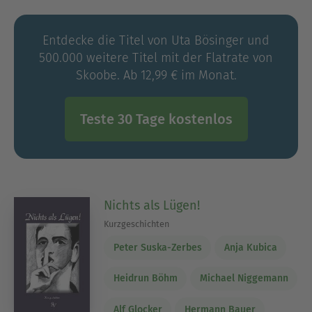
Entdecke die Titel von Uta Bösinger und
500.000 weitere Titel mit der Flatrate von
Skoobe. Ab 12,99 € im Monat.
Teste 30 Tage kostenlos
Nichts als Lügen!
Kurzgeschichten
Peter Suska-Zerbes
Anja Kubica
Heidrun Böhm
Michael Niggemann
Alf Glocker
Hermann Bauer