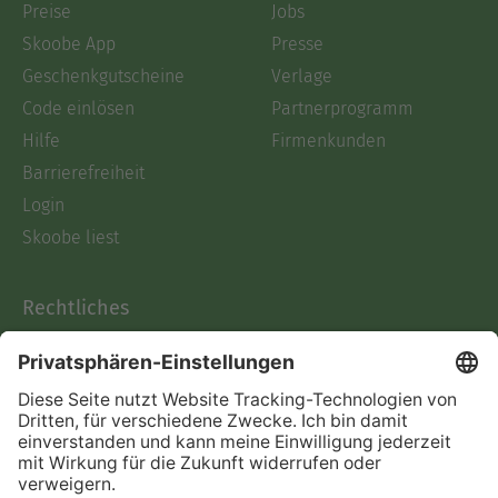
Preise
Jobs
Skoobe App
Presse
Geschenkgutscheine
Verlage
Code einlösen
Partnerprogramm
Hilfe
Firmenkunden
Barrierefreiheit
Login
Skoobe liest
Rechtliches
Datenschutz
AGB
Informationen nach Data
Act
Verträge hier kündigen
Impressum