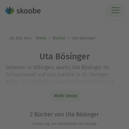
Du bist hier:
Home
Bücher
Uta Bösinger
Uta Bösinger
Geboren in Villingen, wuchs Uta Bösinger im
Schwarzwald auf und machte in St. Georgen
Abitur. Sie studierte zunächst Germanistik und
Theaterwissenschaft, versuchte sich dann im
Schauspiel, war kurzfristig an der
Mehr lesen
Pantomimeschule Marcel Marceaus, wechselte
dann aber zum Sportstudium nach München.
2 Bücher von Uta Bösinger
Heute bewirtschaftet sie mit ihrem Mann einen
Sortierung: am beliebtesten bei Skoobe
landwirtschaftlichen Betrieb im Nebenerwerb.