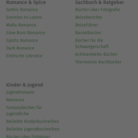
Romance & Spice
Sachbuch & Ratgeber
Gothic Romance
Bücher über Fotografie
Enemies to Lovers
Reiseberichte
Mafia Romance
Reiseführer
Slow Burn Romance
Bastelbücher
Sports Romance
Bücher für die
Schwangerschaft
Dark Romance
Achtsamkeits-Bücher
Erotische Literatur
Thermomix Kochbücher
Kinder & Jugend
Jugendromane
Romance
Fantasybücher für
Jugendliche
Beliebte Kinderbuchreihen
Beliebte Jugendbuchreihen
Bücher über Einhörner