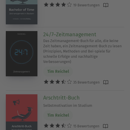
Ich freue mich, dass du an meinen Büchern
19 Bewertungen
interessiert bist und bin gespannt auf dein
Feedback!
24/7–Zeitmanagement
Schöne Grüße
Das Zeitmanagement-Buch für alle, die keine
Tim
Zeit haben, ein Zeitmanagement-Buch zu lesen
(Prinzipien, Methoden und Bei-spiele für
schnelle Erfolge und nachhaltige
Verbesserungen)
Tim Reichel
35 Bewertungen
Arschtritt-Buch
Selbstmotivation im Studium
Tim Reichel
15 Bewertungen