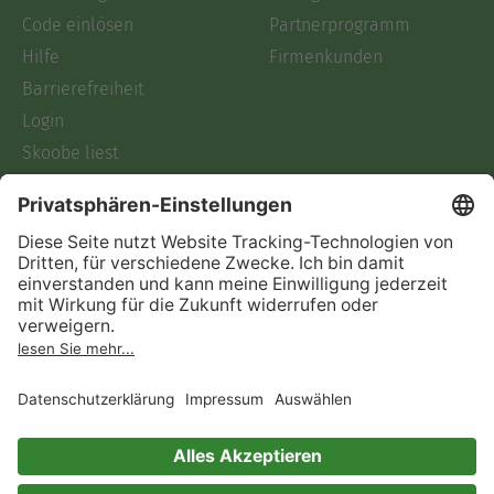
Code einlösen
Partnerprogramm
Hilfe
Firmenkunden
Barrierefreiheit
Login
Skoobe liest
Rechtliches
Datenschutz
AGB
Informationen nach Data
Act
Verträge hier kündigen
Impressum
Vertrag widerrufen