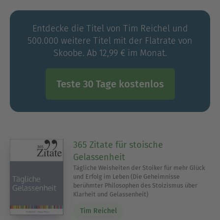
der RWTH Aachen. Außerdem organisiere ich
Seminare, führe Trainings durch und halte
Entdecke die Titel von Tim Reichel und
Vorträge. Hier findest du ein paar Infos zu mir,
500.000 weitere Titel mit der Flatrate von
damit du weißt, mit wem du es zu tun hast.
Skoobe. Ab 12,99 € im Monat.
--
Teste 30 Tage kostenlos
Dr. Tim Reichel, Jahrgang 1988, ist Autor,
Wissenschaftler und Unternehmer. Nach dem
Abitur studierte er Wirtschaftsingenieurwesen an
der RWTH Aachen und ist anschließend zur
Promotion an der Uni geblieben. Dort betreut er
365 Zitate für stoische
seitdem industrienahe Forschungsprojekte und
Gelassenheit
beschäftigt sich mit den Themen Nachhaltigkeit
Tägliche Weisheiten der Stoiker für mehr Glück
und Ressourceneffizienz. Seine Doktorprüfung
und Erfolg im Leben (Die Geheimnisse
berühmter Philosophen des Stoizismus über
(über nachhaltige Stahlerzeugung) an der
Klarheit und Gelassenheit)
Fakultät für Georessourcen und Materialtechnik
Tim Reichel
schloss er im September 2018 ab.