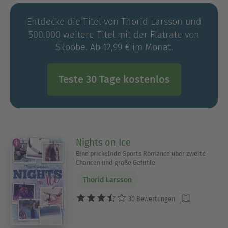
Entdecke die Titel von Thorid Larsson und
500.000 weitere Titel mit der Flatrate von
Skoobe. Ab 12,99 € im Monat.
Teste 30 Tage kostenlos
Nights on Ice
Eine prickelnde Sports Romance über zweite
Chancen und große Gefühle
Thorid Larsson
30 Bewertungen