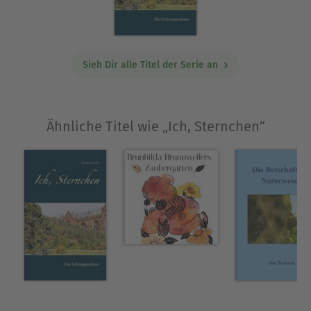
sich Geschichten um sie zusammen und
manchmal war ihm, als wenn sie ihm sogar
welche zutrugen. Mit der Zeit gerieten die
Geschichten in Vergessenheit, doch durch ein
Sieh Dir alle Titel der Serie an
tragisches Schlüsselerlebnis mit 50 erinnerte er
sich wieder an all diese wundervolle Geschichten
und brachte sie zu Papier. Für alle Menschen, die
Ähnliche Titel wie „Ich, Sternchen“
sich einmal eine kleine Weile verzaubern lassen
möchten, die die Natur mit all ihren Facetten
lieben und sie gerne mal aus einem anderen
Blickwinkel erleben möchten.
Ausblenden