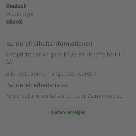
bisher geplanten dreibändigen Buchreihe.
Deutsch
Medientyp:
eBook
Über Johannes Allgäuer
Der Autor ist ein bekannter Schriftsteller im
Bereich Spiritualität. Er hat auch schon
Barrierefreiheitsinformationen
Kinderbücher mit Naturwesen geschrieben.
entspricht der Vorgabe EPUB Barrierefreiheit 1.0
Ausblenden
AA
alle Texte können angepasst werden
Barrierefreiheitsrisiko
Keine bekannten Gefahren oder Warnhinweise
Weitere anzeigen