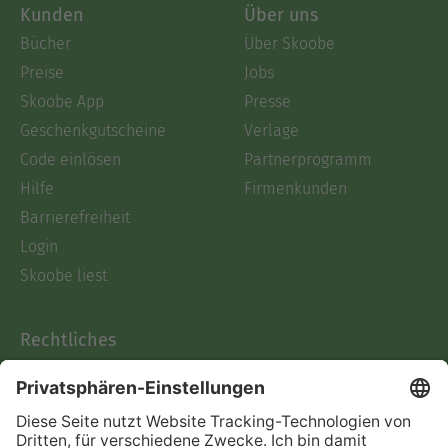
Kunden
Über uns
Bücher
Über Skoobe
Preise
Jobs
Skoobe App
Presse
Geschenkgutscheine
Verlage
Code einlösen
Partnerprogramm
Hilfe
Firmenkunden
Barrierefreiheit
Login
Skoobe liest
Rechtliches
Datenschutz
AGB
Informationen nach Data