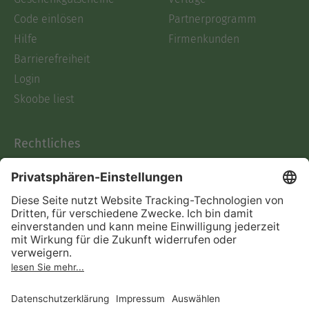
Code einlösen
Partnerprogramm
Hilfe
Firmenkunden
Barrierefreiheit
Login
Skoobe liest
Rechtliches
Datenschutz
AGB
Informationen nach Data
Act
Verträge hier kündigen
Impressum
Vertrag widerrufen