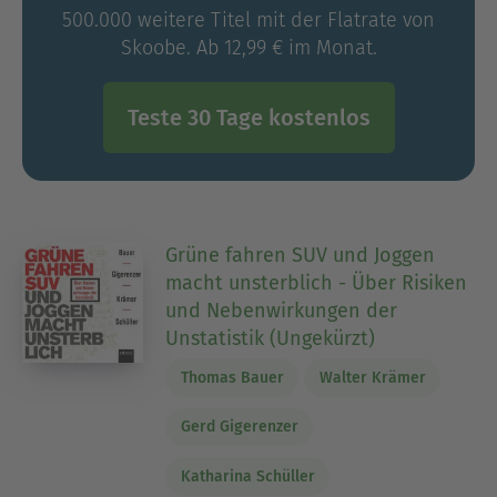
500.000 weitere Titel mit der Flatrate von
Skoobe. Ab 12,99 € im Monat.
Teste 30 Tage kostenlos
Grüne fahren SUV und Joggen
macht unsterblich - Über Risiken
und Nebenwirkungen der
Unstatistik (Ungekürzt)
Thomas Bauer
Walter Krämer
Gerd Gigerenzer
Katharina Schüller