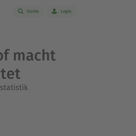
Suche
Login
of macht
tet
tatistik