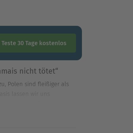
Teste 30 Tage kostenlos
mais nicht tötet“
u, Polen sind fleißiger als
sis lassen wir uns
u, Polen sind fleißiger als
is lassen wir uns täglich
 Bauer und der Statistiker