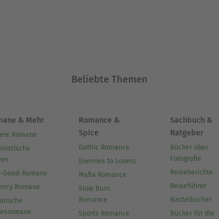
Beliebte Themen
mane & Mehr
Romance &
Sachbuch &
Spice
Ratgeber
ere Romane
Gothic Romance
Bücher über
inistische
Fotografie
her
Enemies to Lovers
Reiseberichte
l-Good-Romane
Mafia Romance
Reiseführer
ency Romane
Slow Burn
Romance
Bastelbücher
orische
besromane
Sports Romance
Bücher für die