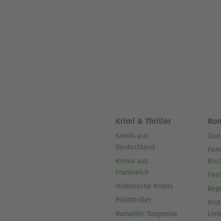
Krimi & Thriller
Ro
Krimis aus
Que
Deutschland
Fem
Krimis aus
Büc
Frankreich
Fee
Historische Krimis
Reg
Politthriller
Hist
Romantic Suspense
Lie