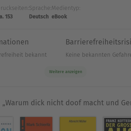
ren uns eine Art Analphabetismus im Umgang mit 
ruckseiten:
Sprache:
Medientyp:
t der Ernennung der »Unstatistik des Monats« (www
a. 153
Deutsch
eBook
piele aus dem Reich der Statistik erklären sie, 
ter Information und Panikmache unterscheiden u
rmationen
Barrierefreiheitsris
refreiheit bekannt
Keine bekannten Gefahr
mpirische Wirtschaftsforschung in Bochum und Vize
Weitere anzeigen
Ausblenden
e „Warum dick nicht doof macht und Ge