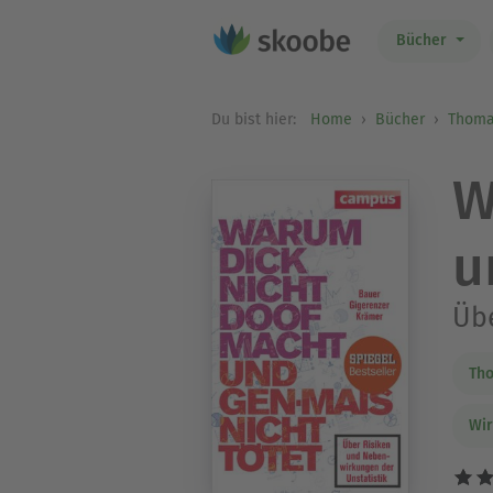
Bücher
Du bist hier:
Home
Bücher
Thoma
W
u
Übe
Th
Wir