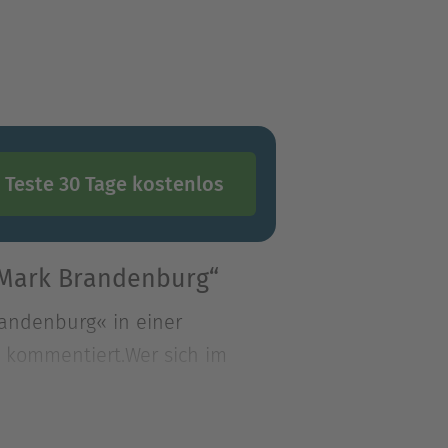
Teste 30 Tage kostenlos
 Mark Brandenburg“
andenburg« in einer
h kommentiert.Wer sich im
andenburg« in einer