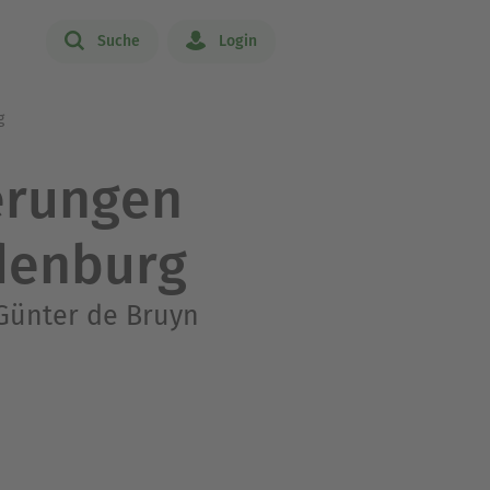
Suche
Login
g
erungen
denburg
Günter de Bruyn