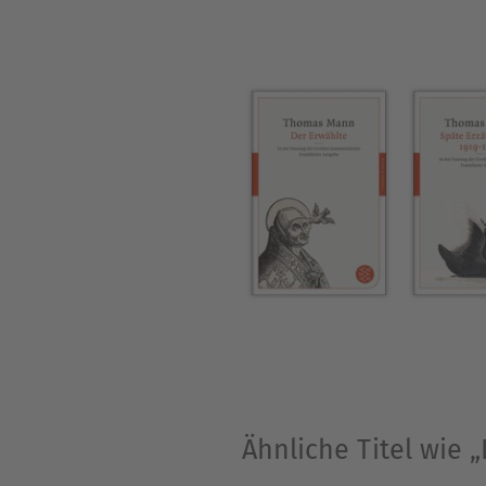
erster Klasse«. 1849 gab er d
heiratete 1850 Emilie Rouane
»Presseagent« des preußis
Mark Brandenburg« heraus. N
Reiseschriftsteller war Font
Lebensjahr trat er als Roma
in kurzen Abständen seine
Erinnerungsbücher »Meine K
1898 in Berlin.
Ähnliche Titel wie