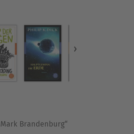
ier Schriftsteller und
ndon auf, u. a. als
ie »Wanderungen durch die
richterstatter und
n Zeitung«. In seinem 60.
or dem Sturm« (1878) folgten
wie die beiden
ane starb am 20. September
e Mark Brandenburg“