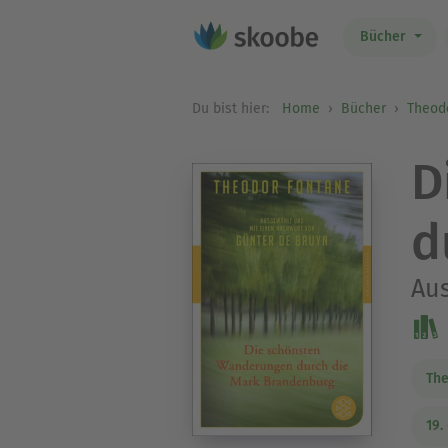
Bücher
Du bist hier:
Home
Bücher
Theod
D
d
Au
The
19.