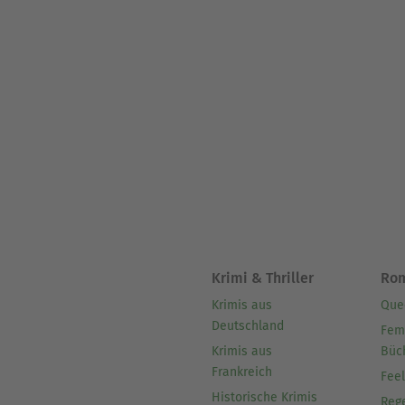
Krimi & Thriller
Ro
Krimis aus
Que
Deutschland
Fem
Krimis aus
Büc
Frankreich
Fee
Historische Krimis
Reg