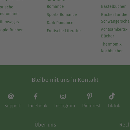
Romance
Bastelbücher
orische
besromane
Sports Romance
Bücher für die
Schwangerscha
iliensagas
Dark Romance
Achtsamkeits-
topie Bücher
Erotische Literatur
Bücher
Thermomix
Kochbücher
Bleibe mit uns in Kontakt
Support
Facebook
Instagram
Pinterest
TikTok
Über uns
Rech