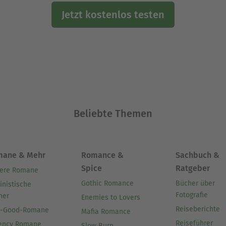
Jetzt kostenlos testen
Beliebte Themen
mane & Mehr
Romance &
Sachbuch &
Spice
Ratgeber
ere Romane
Gothic Romance
Bücher über
inistische
Fotografie
her
Enemies to Lovers
Reiseberichte
l-Good-Romane
Mafia Romance
Reiseführer
ency Romane
Slow Burn