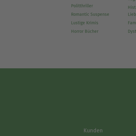
Politthriller
Hist
Romantic Suspense
Lie
Lustige Krimis
Fam
Horror Bücher
Dys
Kunden