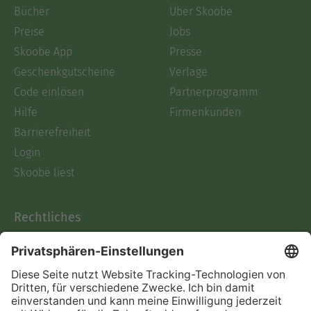
Bücher
Über Skoobe
Preise
Jobs
Skoobe App
Presse
Geschenkgutscheine
Verlage
Code einlösen
Partnerprogramm
Hilfe
Firmenkunden
Barrierefreiheit
Login
Skoobe liest
Rechtliches
Datenschutz
AGB
Informationen nach Data
Act