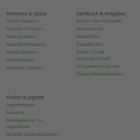
Romance & Spice
Sachbuch & Ratgeber
Gothic Romance
Bücher über Fotografie
Enemies to Lovers
Reiseberichte
Mafia Romance
Reiseführer
Slow Burn Romance
Bastelbücher
Sports Romance
Bücher für die
Schwangerschaft
Dark Romance
Achtsamkeits-Bücher
Erotische Literatur
Thermomix Kochbücher
Kinder & Jugend
Jugendromane
Romance
Fantasybücher für
Jugendliche
Beliebte Kinderbuchreihen