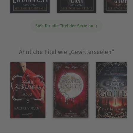
überleben wollen, müssen Racchian und Abela
zusammenarbeiten. Und Abela hat da einen
scheinbar genialen Plan zur Hand. Aber ob die
Sieh Dir alle Titel der Serie an
Anwendung eines uralten Zaubers so eine gute
Idee ist? Beitrag editieren
Ähnliche Titel wie „Gewitterseelen“
Über Tanja Rast
Geboren 1968 als echte Kieler Sprotte im
nördlichsten Bundesland, wohne ich mit vielen
Tieren auf dem Land. Nun habe ich neben
meinen bisherigen und zukünftigen
Verlagsveröffentlichungen das Abenteuer
Selfpublishing für mich entdeckt. Ich schreibe
Fantasy in allen möglichen Richtungen: Urban,
Geistergeschichten, Gay Romance und Heroic
Romance und noch viel mehr.