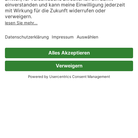
Kunden
Über uns
Bücher
Über Skoobe
Preise
Jobs
Skoobe App
Presse
Geschenkgutscheine
Verlage
Code einlösen
Partnerprogramm
Hilfe
Firmenkunden
Barrierefreiheit
Login
Skoobe liest
Rechtliches
Datenschutz