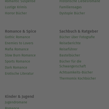
Romantic Suspense
Historische Liebesromane
Lustige Krimis
Familiensagas
Horror Bücher
Dystopie Bücher
Romance & Spice
Sachbuch & Ratgeber
Gothic Romance
Bücher über Fotografie
Enemies to Lovers
Reiseberichte
Mafia Romance
Reiseführer
Slow Burn Romance
Bastelbücher
Sports Romance
Bücher für die
Schwangerschaft
Dark Romance
Achtsamkeits-Bücher
Erotische Literatur
Thermomix Kochbücher
Kinder & Jugend
Jugendromane
Romance