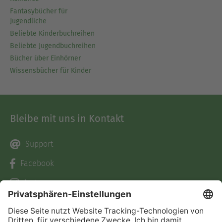
Fantasybücher für
Jugendliche
Beliebte Kinderbuchreihen
Beliebte Jugendbuchreihen
Bücher über Einhörner
Wissensbücher für Kinder
Bleibe mit uns in Kontakt
Support
Facebook
Instagram
Pinterest
TikTok