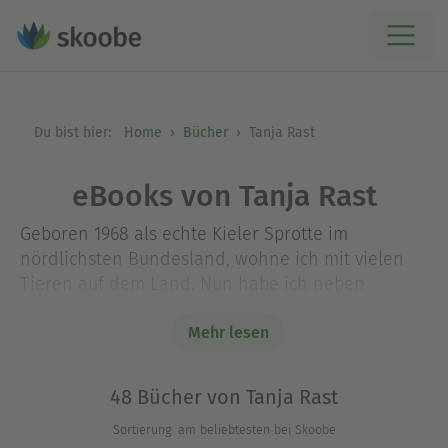
Du bist hier:
Home
Bücher
Tanja Rast
eBooks von Tanja Rast
Geboren 1968 als echte Kieler Sprotte im
nördlichsten Bundesland, wohne ich mit vielen
Tieren auf dem Land. Nun habe ich neben
meinen bisherigen und zukünftigen
Verlagsveröffentlichungen das Abenteuer
Mehr lesen
Selfpublishing für mich entdeckt. Ich schreibe
Fantasy in allen möglichen Richtungen: Urban,
48 Bücher von Tanja Rast
Geistergeschichten, Gay Romance und Heroic
Sortierung: am beliebtesten bei Skoobe
Romance und noch viel mehr.