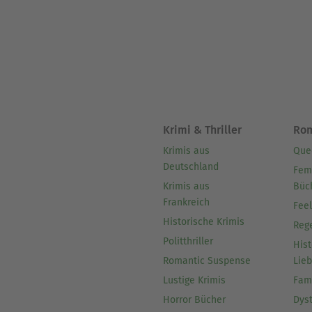
Krimi & Thriller
Ro
Krimis aus
Que
Deutschland
Fem
Krimis aus
Büc
Frankreich
Fee
Historische Krimis
Reg
Politthriller
Hist
Romantic Suspense
Lie
Lustige Krimis
Fam
Horror Bücher
Dys