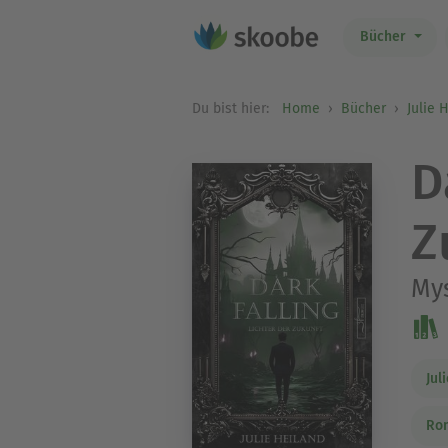
Bücher
Du bist hier:
Home
Bücher
Julie 
D
Z
My
Jul
Ro