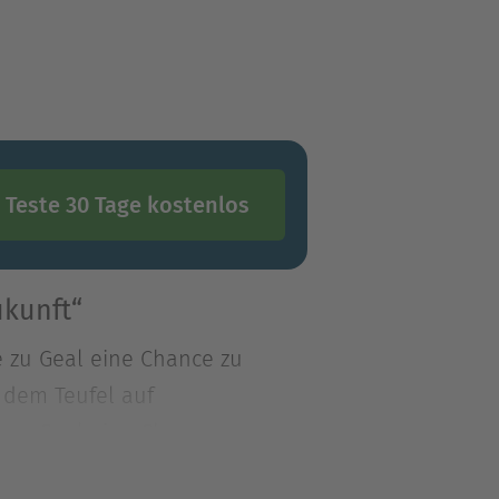
Teste 30 Tage kostenlos
ukunft“
 zu Geal eine Chance zu
t dem Teufel auf
 zu Geal eine Chance zu
 dem Teufel auf. Auch Geal