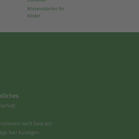
Einhörner
Wissensbücher für
Kinder
tliches
nschutz
rmationen nach Data Act
äge hier kündigen