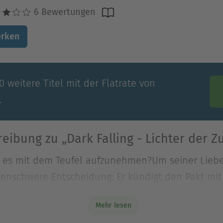
6 Bewertungen
rken
 weitere Titel mit der Flatrate von
.
eibung zu „Dark Falling - Lichter der Z
um es mit dem Teufel aufzunehmen?Um seiner Liebe
olgenschwere Entscheidung: Er kündigt den Pakt mi
um es mit dem Teufel aufzunehmen?Um seiner Liebe
Mehr lesen
lgenschwere Entscheidung: Er kündigt den Pakt mit