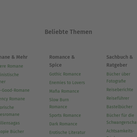
Beliebte Themen
mane & Mehr
Romance &
Sachbuch &
Spice
Ratgeber
ere Romane
Gothic Romance
Bücher über
inistische
Fotografie
her
Enemies to Lovers
Reiseberichte
l-Good-Romane
Mafia Romance
Reiseführer
ency Romane
Slow Burn
Romance
Bastelbücher
orische
besromane
Sports Romance
Bücher für die
Schwangerscha
iliensagas
Dark Romance
Achtsamkeits-
topie Bücher
Erotische Literatur