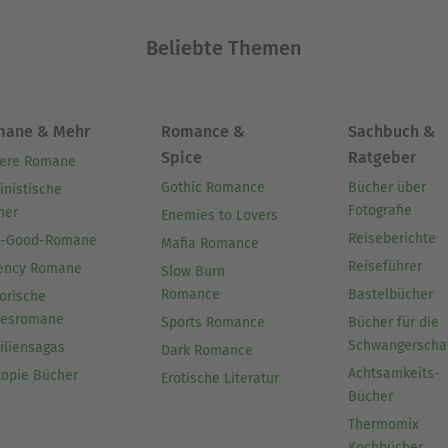
Beliebte Themen
mane & Mehr
Romance &
Sachbuch &
Spice
Ratgeber
ere Romane
Gothic Romance
Bücher über
inistische
Fotografie
her
Enemies to Lovers
Reiseberichte
l-Good-Romane
Mafia Romance
Reiseführer
ency Romane
Slow Burn
Romance
Bastelbücher
orische
besromane
Sports Romance
Bücher für die
Schwangerscha
iliensagas
Dark Romance
Achtsamkeits-
topie Bücher
Erotische Literatur
Bücher
Thermomix
Kochbücher