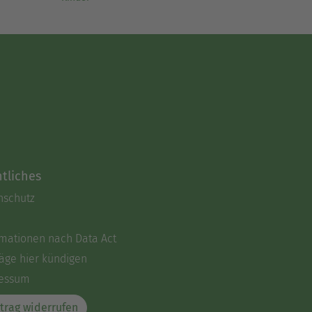
tliches
nschutz
rmationen nach Data Act
äge hier kündigen
essum
trag widerrufen