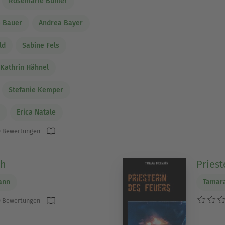
Rosemarie Bühler
e Bauer
Andrea Bayer
ld
Sabine Fels
Kathrin Hähnel
Stefanie Kemper
n
Erica Natale
 Bewertungen
sh
Priest
ann
Tamar
 Bewertungen