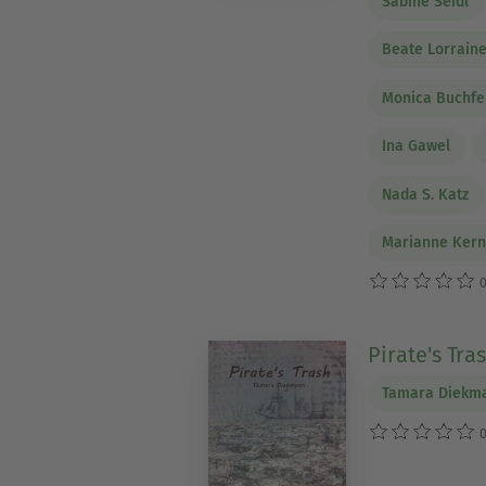
Sabine Seidl
Beate Lorrain
Monica Buchfe
Ina Gawel
Nada S. Katz
Marianne Ker
0
Pirate's Tra
Tamara Diekm
0