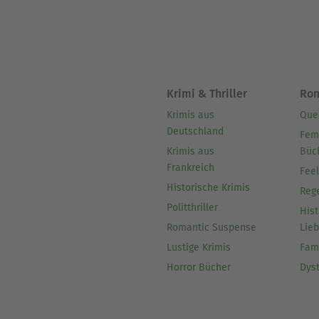
Krimi & Thriller
Ro
Krimis aus
Que
Deutschland
Fem
Krimis aus
Büc
Frankreich
Fee
Historische Krimis
Reg
Politthriller
Hist
Romantic Suspense
Lie
Lustige Krimis
Fam
Horror Bücher
Dys