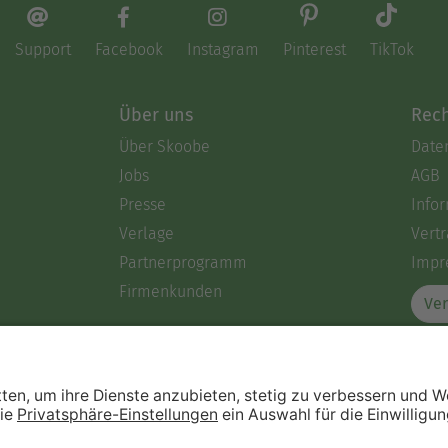
Support
Facebook
Instagram
Pinterest
TikTok
Über uns
Rech
Über Skoobe
Date
Jobs
AGB
Presse
Info
Verlage
Vertr
Partnerprogramm
Impr
Firmenkunden
Ver