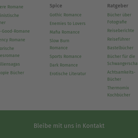
Spice
Ratgeber
ere Romane
Gothic Romance
Bücher über
inistische
Fotografie
her
Enemies to Lovers
Reiseberichte
l-Good-Romane
Mafia Romance
Reiseführer
ency Romane
Slow Burn
Romance
Bastelbücher
orische
besromane
Sports Romance
Bücher für die
Schwangerscha
iliensagas
Dark Romance
Achtsamkeits-
topie Bücher
Erotische Literatur
Bücher
Thermomix
Kochbücher
Bleibe mit uns in Kontakt