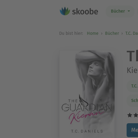
Bücher
Du bist hier:
Home
Bücher
T.C. D
T
Kie
T.C
Sch
Me