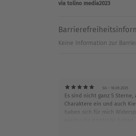
via tolino media
2023
helfen. Ein ehrenwerter Plan
träumen gewagt hätte … Doch
zurückkehren und sich sein
Barrierefreiheitsinfo
Mann, der einst eine wichti
Keine Information zur Barrie
lässt … Drei Männer, drei Her
sich abgeschlossener Roman
Über T.C. Daniels
Der in der Schweiz lebende 
SG
– 18.09.2025
Es sind nicht ganz 5 Sterne,
Spaziergängen durch den Wa
Charaktere ein und auch Kie
haben sich für mich Widersp
wieder die Kontrolle haben.
Dominanz der anderen findet.