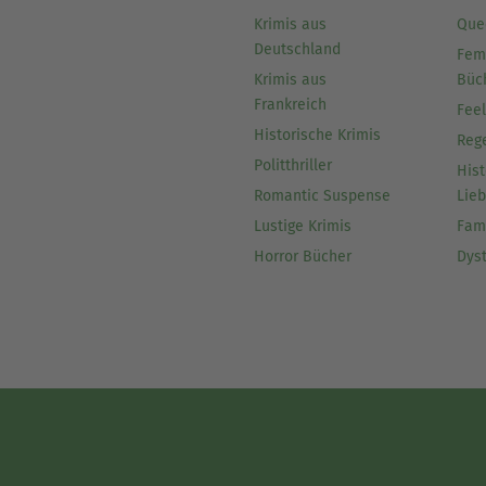
Krimis aus
Que
Deutschland
Fem
Krimis aus
Büc
Frankreich
Fee
Historische Krimis
Reg
Politthriller
Hist
Romantic Suspense
Lie
Lustige Krimis
Fam
Horror Bücher
Dys