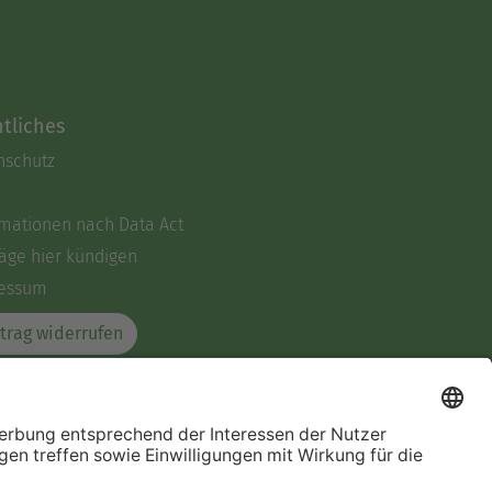
tliches
nschutz
rmationen nach Data Act
äge hier kündigen
essum
trag widerrufen