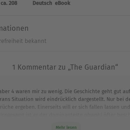
ca. 208
Deutsch
eBook
, bis Kieran sich auf eine Weise um ihn kümmert, 
 ihre gemeinsame Zeit ist begrenzt, denn Kieran
en Problemen stellen, zusammen mit Griffin Moor
rmationen
ge Rolle in Barretts Leben spielte und sein Herz
refreiheit bekannt
zen und die Frage, wie viele Teile es für ein Ganze
. Das Taschenbuch hat 316 Seiten.
1 Kommentar zu „The Guardian“
Autor liebt Plotbunnys, Schokolade und seinen H
 aber 4 waren mir zu wenig. Die Geschichte geht gut au
ld fallen ihm immer wieder neue Geschichten ein
rans Situation wird eindrücklich dargestellt. Nur bei
Ausblenden
rüche ergeben. Einerseits will er sich fallen lassen 
 Insgesamt ist er der dominanteste obwohl öfter besch
 Als Fazit ist es eine fesselnde Geschichte, etwas kit
Mehr lesen