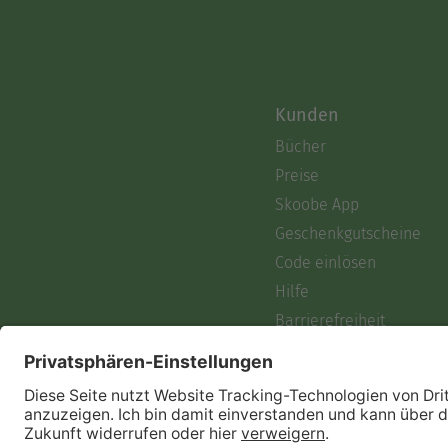
Kunden
Bücher
Preise
Skoobe App
Geschenkgutscheine
Code einlösen
Hilfe
Barrierefreiheit
Login
Skoobe liest