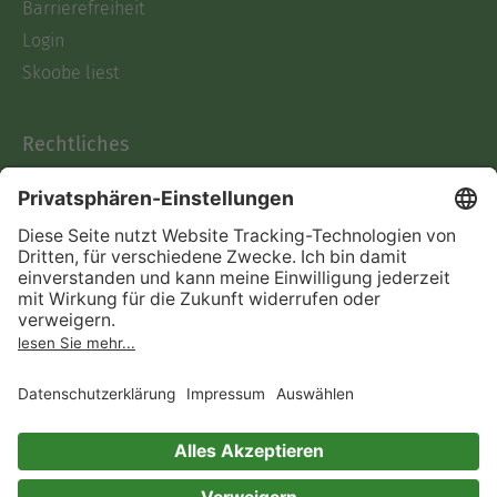
Barrierefreiheit
Login
Skoobe liest
Rechtliches
Datenschutz
AGB
Informationen nach Data
Act
Verträge hier kündigen
Impressum
Vertrag widerrufen
Immer ein gutes Buch