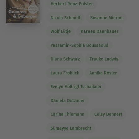
Herbert Renz-Polster
Nicola Schmidt
Susanne Mierau
Wolf Lütje
Kareen Dannhauer
Yassamin-Sophia Boussaoud
Diana Schwarz
Frauke Ludwig
Laura Fröhlich
Annika Rösler
Evelyn Höllrigl Tschaikner
Daniela Dotzauer
Carina Thiemann
Celsy Dehnert
Sümeyye Lambrecht