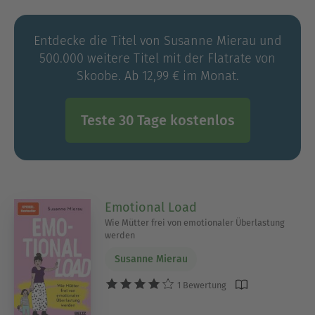
Geborgen-Wachsen-Forum – seit 2012 Anlaufpunkt
für Familien zu allen Fragen rund um den
Entdecke die Titel von Susanne Mierau und
Familienalltag. Susanne Mierau leitet
500.000 weitere Titel mit der Flatrate von
(Online-)Workshops, hält Vorträge für Eltern und
Skoobe. Ab 12,99 € im Monat.
Fachpersonen und hat bereits diverse
erfolgreiche Elternratgeber veröffentlicht. Sie ist
Mutter von drei Kindern.
Teste 30 Tage kostenlos
Emotional Load
Wie Mütter frei von emotionaler Überlastung
werden
Susanne Mierau
1 Bewertung