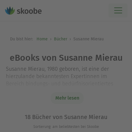
Du bist hier:
Home
Bücher
Susanne Mierau
eBooks von Susanne Mierau
Susanne Mierau, 1980 geboren, ist eine der
hierzulande bekanntesten Expertinnen im
Bereich bindungs- und bedürfnisorientiertes
Familienleben. Als Diplom-Pädagogin hat sie
zunächst an der Freien Universität Berlin in
Mehr lesen
Studium und Lehre gearbeitet, bevor sie eine
eigene Praxis für Familienbegleitung eröffnet hat.
18 Bücher von Susanne Mierau
Ihr Blog »Geborgen Wachsen« ist – wie die
Sortierung: am beliebtesten bei Skoobe
dazugehörigen Social-Media-Kanäle und das