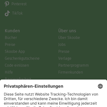
Pinterest
TikTok
Kunden
Über uns
Bücher
Über Skoobe
Preise
Jobs
Skoobe App
Presse
Geschenkgutscheine
Verlage
Code einlösen
Partnerprogramm
Hilfe
Firmenkunden
Barrierefreiheit
Login
Skoobe liest