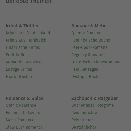
Beliebte Themen
Ausblenden
Krimi & Thriller
Romane & Mehr
Krimis aus Deutschland
Queere Romane
Krimis aus Frankreich
Feministische Bücher
Historische Krimis
Feel-Good-Romane
Politthriller
Regency Romane
Romantic Suspense
Historische Liebesromane
Lustige Krimis
Familiensagas
Horror Bücher
Dystopie Bücher
Romance & Spice
Sachbuch & Ratgeber
Gothic Romance
Bücher über Fotografie
Enemies to Lovers
Reiseberichte
Mafia Romance
Reiseführer
Slow Burn Romance
Bastelbücher