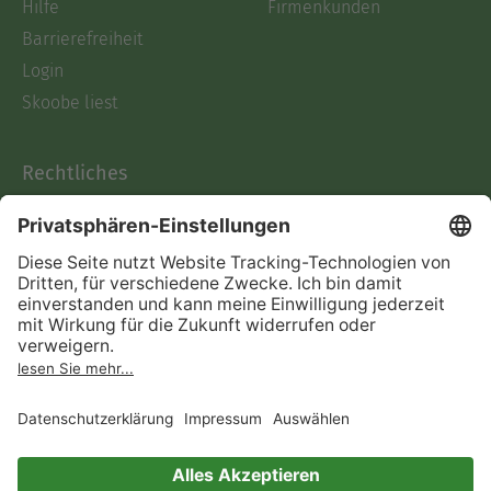
Hilfe
Firmenkunden
Barrierefreiheit
Login
Skoobe liest
Rechtliches
Datenschutz
AGB
Informationen nach Data
Act
Verträge hier kündigen
Impressum
Vertrag widerrufen