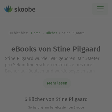
Du bist hier:
Home
Bücher
Stine Pilgaard
eBooks von Stine Pilgaard
Stine Pilgaard wurde 1984 geboren. Mit »Meter
pro Sekunde« erschien erstmals eines ihrer
Bücher auf Deutsch und wurde sogleich zum
Spiegel-Bestseller. Ihr Debütroman »Meine Mutter
sagt« ist 2022 bei Kanon erschienen. »Lieder aller
Mehr lesen
Lebenslagen« ist in Dänemark 2015 erschienen.
Stine Pilgaard lebt in Kopenhagen.
6 Bücher von Stine Pilgaard
Sortierung: am beliebtesten bei Skoobe