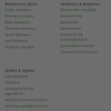
Romance & Spice
Sachbuch & Ratgeber
Gothic Romance
Bücher über Fotografie
Enemies to Lovers
Reiseberichte
Mafia Romance
Reiseführer
Slow Burn Romance
Bastelbücher
Sports Romance
Bücher für die
Schwangerschaft
Dark Romance
Achtsamkeits-Bücher
Erotische Literatur
Thermomix Kochbücher
Kinder & Jugend
Jugendromane
Romance
Fantasybücher für
Jugendliche
Beliebte Kinderbuchreihen
Beliebte Jugendbuchreihen