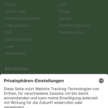
Preise
Jobs
Skoobe App
Presse
Geschenkgutscheine
Verlage
Code einlösen
Partnerprogramm
Hilfe
Firmenkunden
Barrierefreiheit
Login
Skoobe liest
Rechtliches
Datenschutz
AGB
Informationen nach Data
Act
Verträge hier kündigen