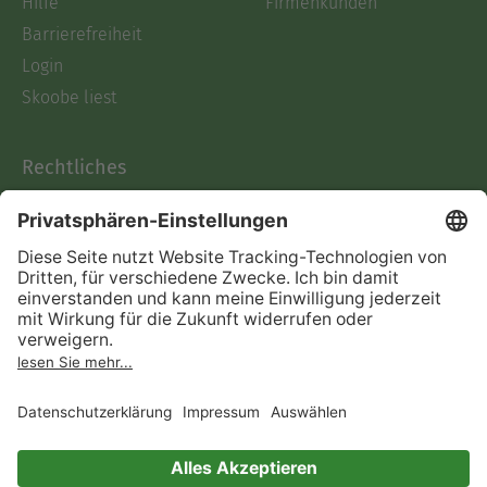
Hilfe
Firmenkunden
Barrierefreiheit
Login
Skoobe liest
Rechtliches
Datenschutz
AGB
Informationen nach Data
Act
Verträge hier kündigen
Impressum
Vertrag widerrufen