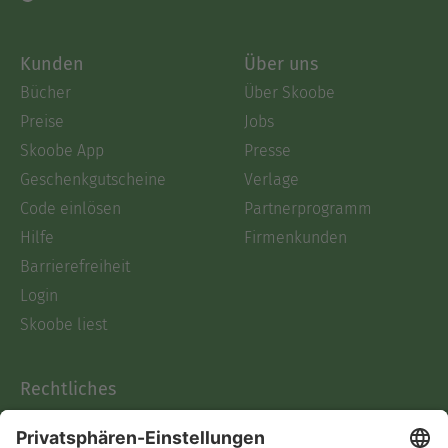
Kunden
Über uns
Bücher
Über Skoobe
Preise
Jobs
Skoobe App
Presse
Geschenkgutscheine
Verlage
Code einlösen
Partnerprogramm
Hilfe
Firmenkunden
Barrierefreiheit
Login
Skoobe liest
Rechtliches
Datenschutz
AGB