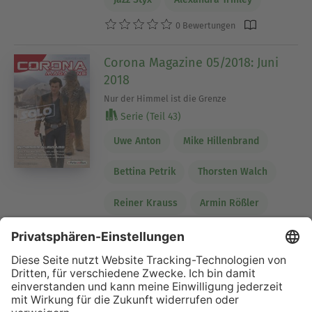
0 Bewertungen
Corona Magazine 05/2018: Juni
2018
Nur der Himmel ist die Grenze
Serie (Teil 43)
Uwe Anton
Mike Hillenbrand
Bettina Petrik
Thorsten Walch
Reiner Krauss
Armin Rößler
Jennifer Christina Michels
Andreas Dannhauer
Alexandra Trinley
Lars Jeske