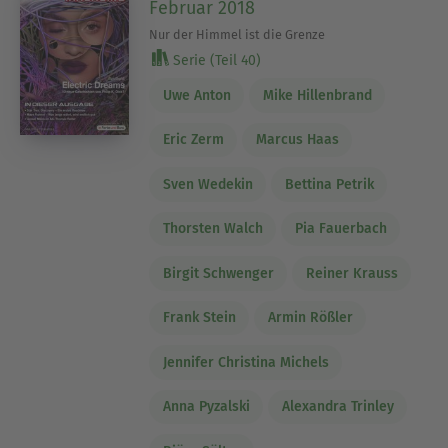
Februar 2018
Nur der Himmel ist die Grenze
Serie (Teil 40)
Uwe Anton
Mike Hillenbrand
Eric Zerm
Marcus Haas
Sven Wedekin
Bettina Petrik
Thorsten Walch
Pia Fauerbach
Birgit Schwenger
Reiner Krauss
Frank Stein
Armin Rößler
Jennifer Christina Michels
Anna Pyzalski
Alexandra Trinley