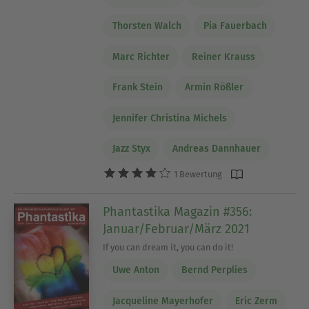
Thorsten Walch
Pia Fauerbach
Marc Richter
Reiner Krauss
Frank Stein
Armin Rößler
Jennifer Christina Michels
Jazz Styx
Andreas Dannhauer
1 Bewertung
Phantastika Magazin #356:
Januar/Februar/März 2021
If you can dream it, you can do it!
Uwe Anton
Bernd Perplies
Jacqueline Mayerhofer
Eric Zerm