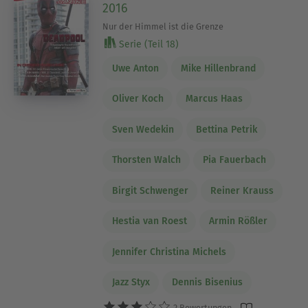
2016
Nur der Himmel ist die Grenze
Serie (Teil 18)
Uwe Anton
Mike Hillenbrand
Oliver Koch
Marcus Haas
Sven Wedekin
Bettina Petrik
Thorsten Walch
Pia Fauerbach
Birgit Schwenger
Reiner Krauss
Hestia van Roest
Armin Rößler
Jennifer Christina Michels
Jazz Styx
Dennis Bisenius
2 Bewertungen