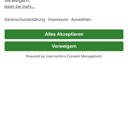
Björn Sülter
Reinhard Prahl
Jörg Weese
0 Bewertungen
Corona Magazine 4/2019: April
2019
Nur der Himmel ist die Grenze
Serie (Teil 348)
Uwe Anton
Hermann Ritter
Bernd Perplies
Rüdiger Schäfer
Mike Hillenbrand
Oliver Koch
Sven Wedekin
Bettina Petrik
Thorsten Walch
Lieven L. Litaer