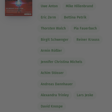
Uwe Anton
Mike Hillenbrand
Eric Zerm
Bettina Petrik
Thorsten Walch
Pia Fauerbach
Birgit Schwenger
Reiner Krauss
Armin Rößler
Jennifer Christina Michels
Achim Stösser
Andreas Dannhauer
Alexandra Trinley
Lars Jeske
David Knospe